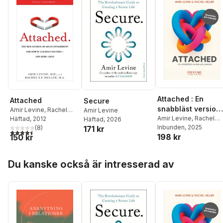
Attached : En
Attached
Secure
snabbläst version
Amir Levine
,
Rachel
Amir Levine
på svenska
Amir Levine
,
Rachel
Heller
Häftad
, 2012
Häftad
, 2026
Heller
Inbunden
, 2025
(
8
)
171 kr
4,5
utav 5 stjärnor. Totalt antal röster:
198 kr
150 kr
Hoppa över listan
Du kanske också är intresserad av