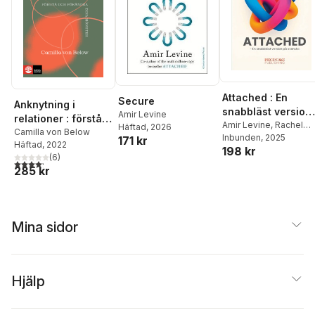
Attached : En
Secure
Anknytning i
snabbläst version
Amir Levine
relationer : förstå
på svenska
Amir Levine
,
Rachel
Häftad
, 2026
och förändra dina
Camilla von Below
Heller
Inbunden
, 2025
171 kr
Häftad
, 2022
mönster
198 kr
(
6
)
4,2
utav 5 stjärnor. Totalt antal röster:
285 kr
Mina sidor
Hjälp