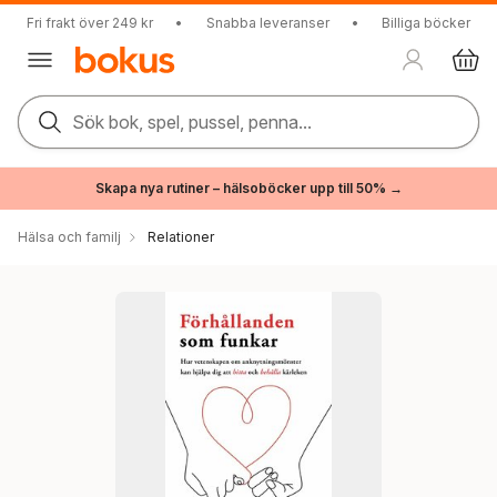
Fri frakt över 249 kr
•
Snabba leveranser
•
Billiga böcker
Sök bok, spel, pussel, penna...
Skapa nya rutiner – hälsoböcker upp till 50% →
Hälsa och familj
Relationer