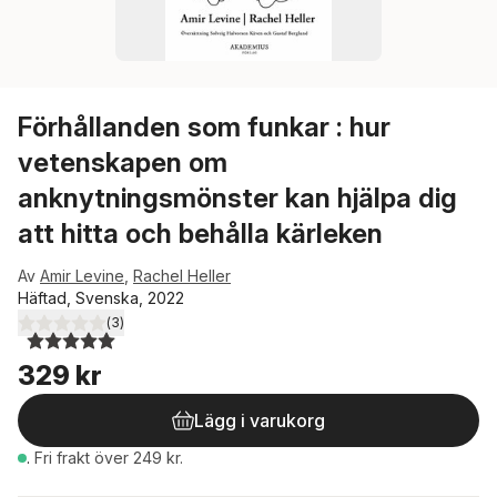
Förhållanden som funkar : hur
vetenskapen om
anknytningsmönster kan hjälpa dig
att hitta och behålla kärleken
Av
Amir Levine
,
Rachel Heller
Häftad, Svenska, 2022
(
3
)
5,0
utav 5 stjärnor. Totalt antal röster:
329 kr
Lägg i varukorg
.
Fri frakt över 249 kr.