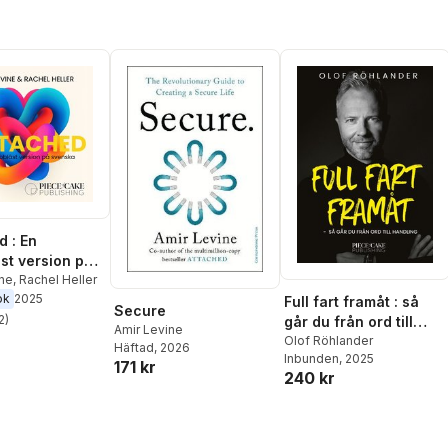
d : En
st version på
a
ine
,
Rachel Heller
ok
2025
Full fart framåt : så
Secure
2
)
går du från ord till
stjärnor. Totalt antal röster:
Amir Levine
handling
Olof Röhlander
Häftad
, 2026
Inbunden
, 2025
171 kr
240 kr