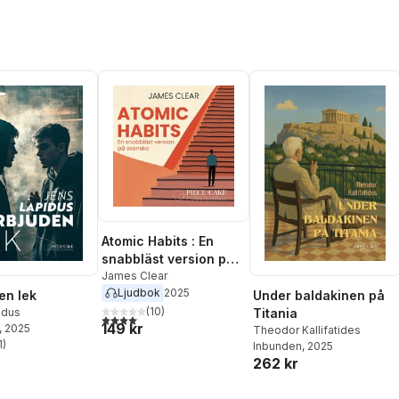
Atomic Habits : En
snabbläst version på
svenska
James Clear
Ljudbok
2025
en lek
Under baldakinen på
(
10
)
idus
Titania
4,1
utav 5 stjärnor. Totalt antal röster:
149 kr
, 2025
Theodor Kallifatides
1
)
Inbunden
, 2025
stjärnor. Totalt antal röster:
262 kr