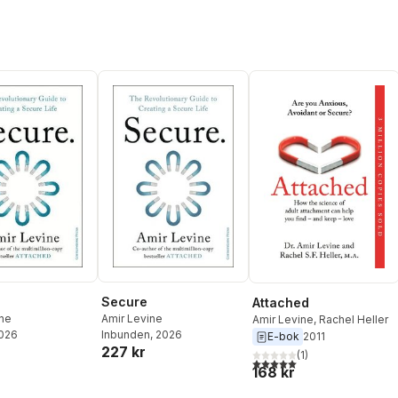
Secure
Attached
ine
Amir Levine
Amir Levine
,
Rachel Heller
2026
Inbunden
, 2026
E-bok
2011
227 kr
(
1
)
5,0
utav 5 stjärnor. Totalt ant
168 kr