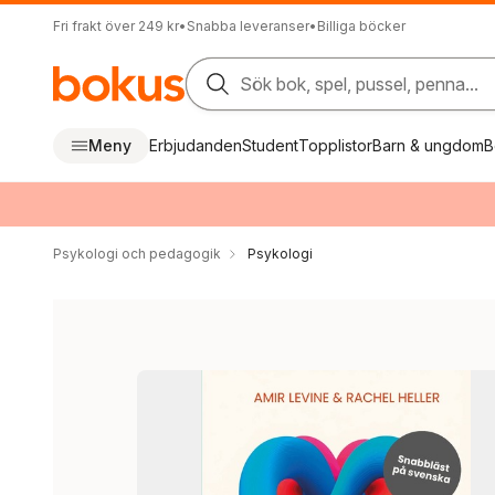
Fri frakt över 249 kr
•
Snabba leveranser
•
Billiga böcker
Sök bok, spel, pussel, penna...
Meny
Erbjudanden
Student
Topplistor
Barn & ungdom
B
Psykologi och pedagogik
Psykologi