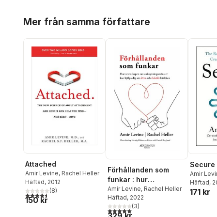
Hoppa över listan
Mer från samma författare
Attached
Secure
Förhållanden som
Amir Levine
,
Rachel Heller
Amir Lev
funkar : hur
Häftad
, 2012
Häftad
, 
vetenskapen om
Amir Levine
,
Rachel Heller
(
8
)
171 kr
4,5
utav 5 stjärnor. Totalt antal röster:
Häftad
, 2022
anknytningsmönster
150 kr
(
3
)
kan hjälpa dig att hitta
5,0
utav 5 stjärnor. Totalt antal röster:
329 kr