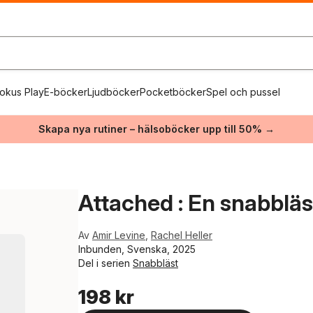
okus Play
E-böcker
Ljudböcker
Pocketböcker
Spel och pussel
Skapa nya rutiner – hälsoböcker upp till 50% →
Attached : En snabbläs
Av
Amir Levine
,
Rachel Heller
Inbunden, Svenska, 2025
Del i serien
Snabbläst
198 kr