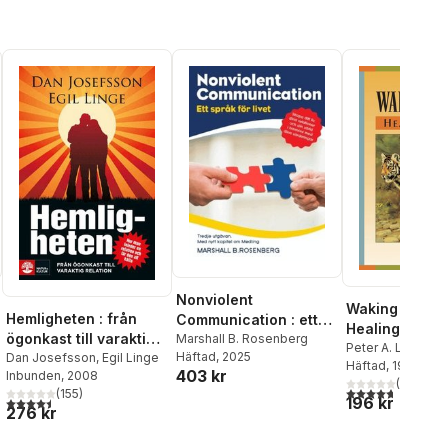
Nonviolent
Waking the Ti
Hemligheten : från
Communication : ett
Healing Trau
ögonkast till varaktig
språk för livet
Marshall B. Rosenberg
Peter A. Levine P
Häftad
, 2025
relation
Dan Josefsson
,
Egil Linge
Häftad
, 1997
403 kr
Inbunden
, 2008
(
3
)
4,7
utav 5 stjärnor
(
155
)
196 kr
4,5
utav 5 stjärnor. Totalt antal röster:
276 kr