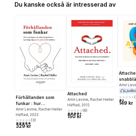
Hoppa över listan
Du kanske också är intresserad av
Attache
snabblä
svensk
Amir Lev
Ljudb
Attached
(
Förhållanden som
1,5
utav 5 
Amir Levine
,
Rachel Heller
149 kr
funkar : hur
Häftad
, 2012
vetenskapen om
Amir Levine
,
Rachel Heller
(
8
)
4,5
utav 5 stjärnor. Totalt antal röster:
Häftad
, 2022
anknytningsmönster
150 kr
(
3
)
kan hjälpa dig att hitta
5,0
utav 5 stjärnor. Totalt antal röster:
329 kr
och behålla kärleken