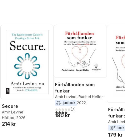
Förhållanden som
funkar
Amir Levine
,
Rachel Heller
Ljudbok
2022
Secure
(
7
)
Förhållanden
4,1
utav 5 stjärnor. Totalt antal röster:
Amir Levine
180 kr
funkar : hur
Häftad
, 2026
vetenskapen 
Amir Levine
,
Rach
214 kr
al röster:
E-bok
2022
anknytningsm
179 kr
kan hjälpa dig 