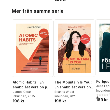
och behålla kärleken
Hoppa över listan
Mer från samma serie
Förbjud
Atomic Habits : En
The Mountain Is You :
Jens Lap
snabbläst version på
En snabbläst version
Inbunden
svenska
James Clear
på svenska
Brianna Wiest
(
Inbunden
, 2025
Inbunden
, 2025
1,0
utav 5 
189 kr
198 kr
198 kr