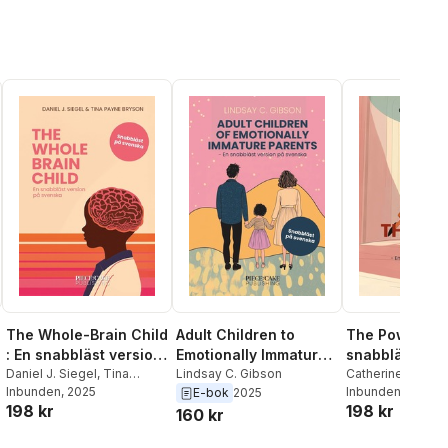
och behålla k
The Whole-Brain Child
Adult Children to
The Power of 
: En snabbläst version
Emotionally Immature
snabbläst ver
på svenska
Daniel J. Siegel
,
Tina
Parents : En snabbläst
Lindsay C. Gibson
svenska
Catherine Price
Payne Bryson
Inbunden
, 2025
Inbunden
, 2025
E-bok
2025
version på svenska
198 kr
198 kr
160 kr