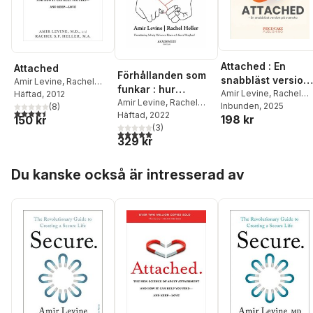
Attached : En
Attached
Förhållanden som
snabbläst version
Amir Levine
,
Rachel
funkar : hur
på svenska
Amir Levine
,
Rachel
Heller
Häftad
, 2012
vetenskapen om
Amir Levine
,
Rachel
Heller
Inbunden
, 2025
(
8
)
4,5
utav 5 stjärnor. Totalt antal röster:
Heller
Häftad
, 2022
anknytningsmönste
198 kr
150 kr
(
3
)
r kan hjälpa dig att
5,0
utav 5 stjärnor. Totalt antal röster:
329 kr
hitta och behålla
kärleken
Hoppa över listan
Du kanske också är intresserad av