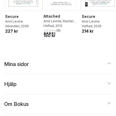
Attached
Secure
Secure
Amir Levine
,
Rachel
Amir Levine
Amir Levine
Heller
Häftad
, 2012
Inbunden
, 2026
Häftad
, 2026
(
8
)
227 kr
214 kr
4,5
utav 5 stjärnor. Totalt antal röster:
150 kr
Mina sidor
Hjälp
Om Bokus