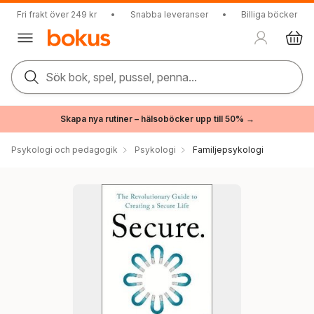
Fri frakt över 249 kr
•
Snabba leveranser
•
Billiga böcker
Sök bok, spel, pussel, penna...
Skapa nya rutiner – hälsoböcker upp till 50% →
Psykologi och pedagogik
Psykologi
Familjepsykologi