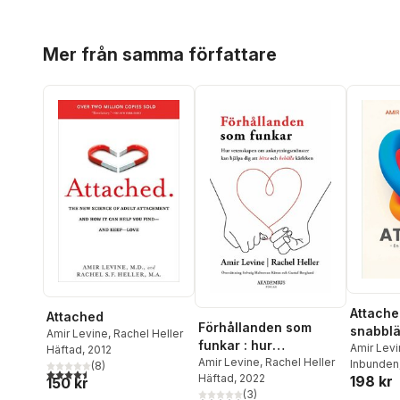
Hoppa över listan
Mer från samma författare
Attache
Attached
Förhållanden som
snabblä
Amir Levine
,
Rachel Heller
funkar : hur
svensk
Amir Lev
Häftad
, 2012
vetenskapen om
Amir Levine
,
Rachel Heller
Inbunden
(
8
)
4,5
utav 5 stjärnor. Totalt antal röster:
Häftad
, 2022
198 kr
anknytningsmönster
150 kr
(
3
)
kan hjälpa dig att hitta