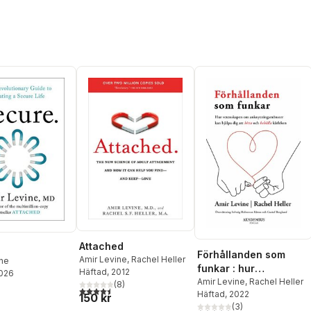
Attached
Förhållanden som
Amir Levine
,
Rachel Heller
ine
funkar : hur
Häftad
, 2012
2026
vetenskapen om
Amir Levine
,
Rachel Heller
(
8
)
4,5
utav 5 stjärnor. Totalt antal röster:
Häftad
, 2022
anknytningsmönster
150 kr
(
3
)
kan hjälpa dig att hitta