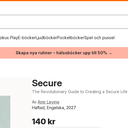
okus Play
E-böcker
Ljudböcker
Pocketböcker
Spel och pussel
Skapa nya rutiner – hälsoböcker upp till 50% →
Secure
The Revolutionary Guide to Creating a Secure Life
Av
Amir Levine
Häftad, Engelska, 2027
140 kr