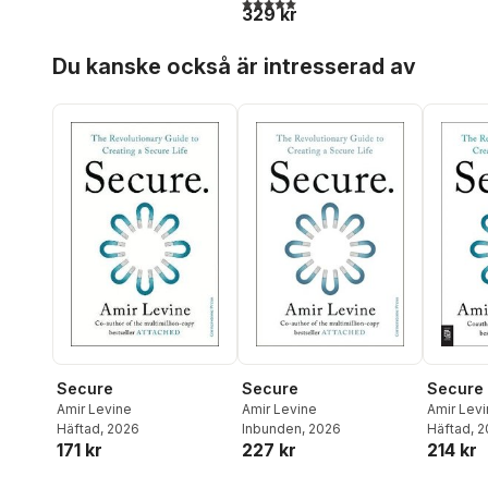
5,0
utav 5 stjärnor. Totalt antal röster:
329 kr
och behålla kärleken
Hoppa över listan
Du kanske också är intresserad av
Secure
Secure
Secure
Amir Levine
Amir Levine
Amir Lev
Häftad
, 2026
Inbunden
, 2026
Häftad
, 
171 kr
227 kr
214 kr