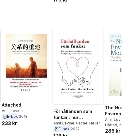
och behålla kärleken
Attached
The Nurturing
Amir Levine
Förhållanden som
Environment 
E-bok
2018
funkar : hur
Handbook: Th
Amir Levine
233 kr
vetenskapen om
Amir Levine
,
Rachel Heller
Häftad
, 2020
Therapeutic
E-bok
2022
anknytningsmönster
285 kr
Treatment For
179 kr
kan hjälpa dig att hitta