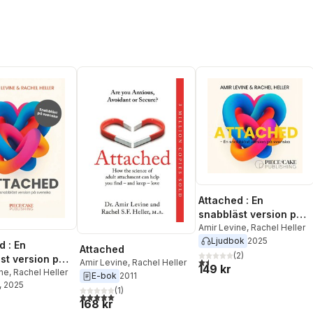
Attached : En
snabbläst version på
svenska
Amir Levine
,
Rachel Heller
Ljudbok
2025
d : En
Attached
(
2
)
st version på
1,5
utav 5 stjärnor. Totalt anta
Amir Levine
,
Rachel Heller
149 kr
a
ine
,
Rachel Heller
E-bok
2011
, 2025
(
1
)
5,0
utav 5 stjärnor. Totalt antal röster:
168 kr