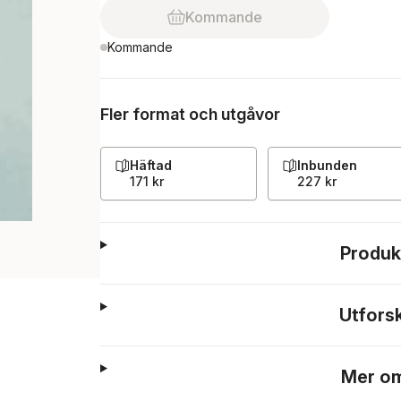
Kommande
Kommande
Fler format och utgåvor
Häftad
Inbunden
171 kr
227 kr
Produk
Utfors
Mer om