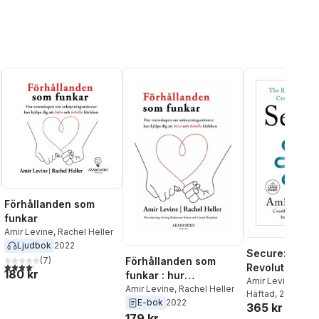
Förhållanden som
funkar
Amir Levine
,
Rachel Heller
Ljudbok
2022
Secure: The
(
7
)
Förhållanden som
l röster:
4,1
utav 5 stjärnor. Totalt antal röster:
Revolutionary
180 kr
funkar : hur
Creating a Se
Amir Levine
vetenskapen om
Amir Levine
,
Rachel Heller
Häftad
, 2026
E-bok
2022
anknytningsmönster
365 kr
179 kr
kan hjälpa dig att hitta