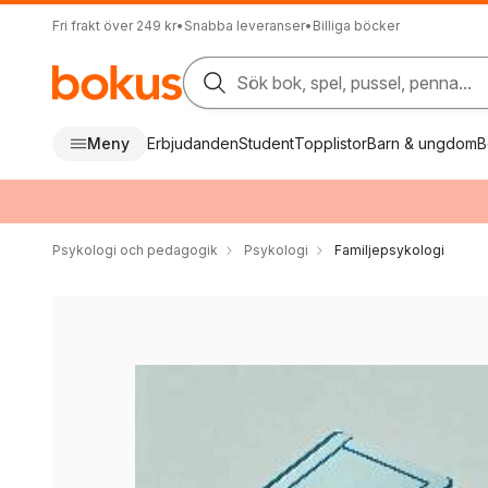
Fri frakt över 249 kr
•
Snabba leveranser
•
Billiga böcker
Sök bok, spel, pussel, penna...
Meny
Erbjudanden
Student
Topplistor
Barn & ungdom
B
Psykologi och pedagogik
Psykologi
Familjepsykologi