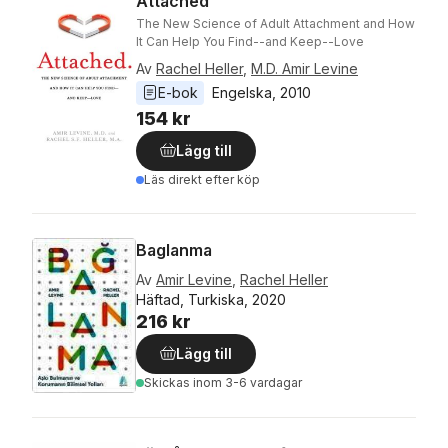
Attached
The New Science of Adult Attachment and How
It Can Help You Find--and Keep--Love
Av
Rachel Heller
,
M.D. Amir Levine
E-bok
Engelska
, 
2010
154 kr
Lägg till
Läs direkt efter köp
Baglanma
Av
Amir Levine
,
Rachel Heller
Häftad, Turkiska, 2020
216 kr
Lägg till
Skickas
inom 3-6 vardagar