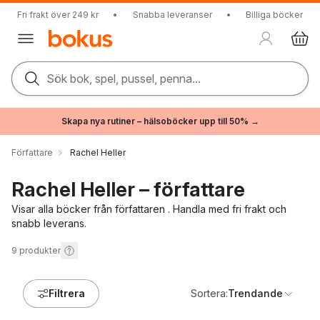
Fri frakt över 249 kr
•
Snabba leveranser
•
Billiga böcker
Sök bok, spel, pussel, penna...
Skapa nya rutiner – hälsoböcker upp till 50% →
Författare
Rachel Heller
Rachel Heller – författare
Visar alla böcker från författaren . Handla med fri frakt och
snabb leverans.
9
produkter
Filtrera
Sortera:
Trendande