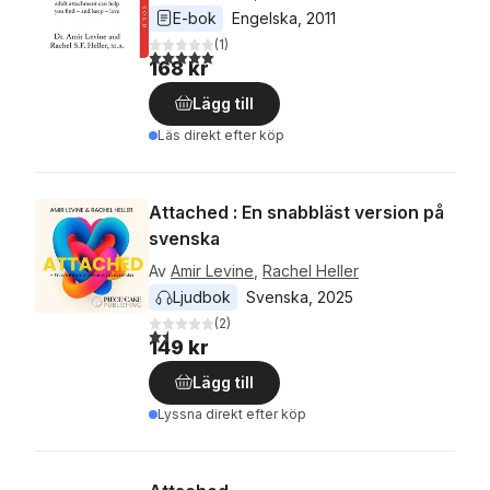
E-bok
Engelska
, 
2011
(
1
)
5,0
utav 5 stjärnor. Totalt antal röster:
168 kr
Lägg till
Läs direkt efter köp
Attached : En snabbläst version på
svenska
Av
Amir Levine
,
Rachel Heller
Ljudbok
Svenska
, 
2025
(
2
)
1,5
utav 5 stjärnor. Totalt antal röster:
149 kr
Lägg till
Lyssna direkt efter köp