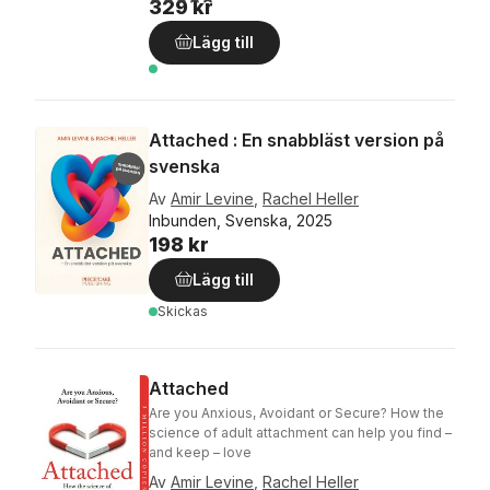
329 kr
Lägg till
Attached : En snabbläst version på
svenska
Av
Amir Levine
,
Rachel Heller
Inbunden, Svenska, 2025
198 kr
Lägg till
Skickas
Attached
Are you Anxious, Avoidant or Secure? How the
science of adult attachment can help you find –
and keep – love
Av
Amir Levine
,
Rachel Heller