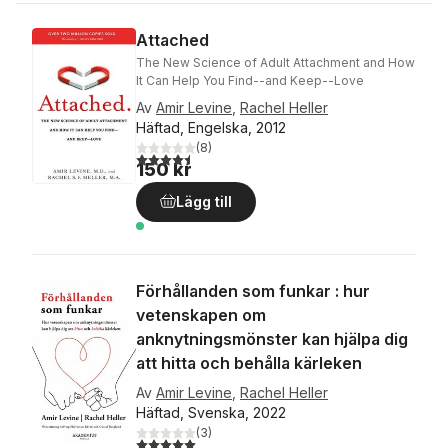
Attached
The New Science of Adult Attachment and How
It Can Help You Find--and Keep--Love
Av
Amir Levine
,
Rachel Heller
Häftad, Engelska, 2012
(
8
)
4,5
utav 5 stjärnor. Totalt antal röster:
150 kr
Lägg till
Förhållanden som funkar : hur
vetenskapen om
anknytningsmönster kan hjälpa dig
att hitta och behålla kärleken
Av
Amir Levine
,
Rachel Heller
Häftad, Svenska, 2022
(
3
)
5,0
utav 5 stjärnor. Totalt antal röster: