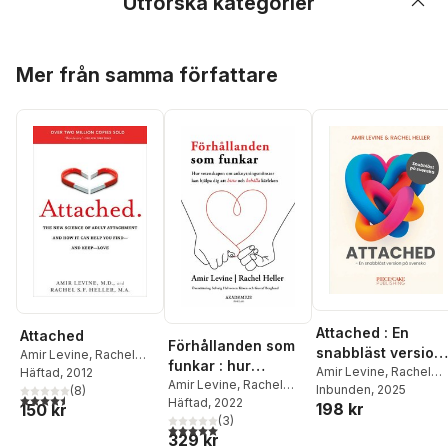
Utforska kategorier
Hoppa över listan
Mer från samma författare
Attached : En
Attached
Förhållanden som
snabbläst version
Amir Levine
,
Rachel
funkar : hur
på svenska
Amir Levine
,
Rachel
Heller
Häftad
, 2012
vetenskapen om
Amir Levine
,
Rachel
Heller
Inbunden
, 2025
(
8
)
4,5
utav 5 stjärnor. Totalt antal röster:
Heller
Häftad
, 2022
anknytningsmönste
198 kr
150 kr
(
3
)
r kan hjälpa dig att
5,0
utav 5 stjärnor. Totalt antal röster:
329 kr
hitta och behålla