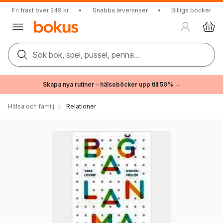
Fri frakt över 249 kr
•
Snabba leveranser
•
Billiga böcker
Sök bok, spel, pussel, penna...
Skapa nya rutiner – hälsoböcker upp till 50% →
Hälsa och familj
Relationer