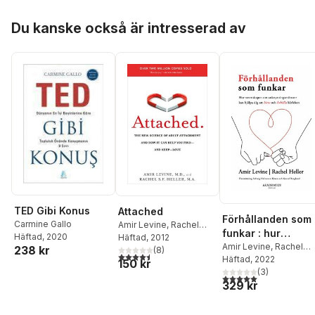
kärleken
Hoppa över listan
Du kanske också är intresserad av
TED Gibi Konus
Attached
Förhållanden som
Carmine Gallo
Amir Levine
,
Rachel
funkar : hur
Häftad
, 2020
Heller
Häftad
, 2012
vetenskapen om
Amir Levine
,
Rachel
238 kr
(
8
)
4,5
utav 5 stjärnor. Totalt antal röster:
Heller
Häftad
, 2022
anknytningsmönst
150 kr
(
3
)
r kan hjälpa dig at
5,0
utav 5 stjärnor. Tota
329 kr
hitta och behålla
kärleken