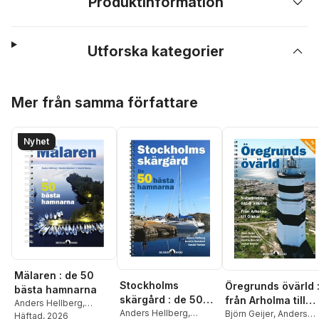
Produktinformation
Utforska kategorier
Hoppa över listan
Mer från samma författare
Nyhet
Mälaren : de 50
Stockholms
Öregrunds övärld 
bästa hamnarna
skärgård : de 50
från Arholma till
Anders Hellberg
,
bästa hamnarna
Anders Hellberg
,
Örskär
Björn Geijer
,
Anders
Kerstin Benckert
Häftad
, 2026