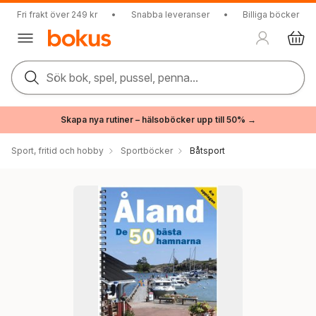
Fri frakt över 249 kr
•
Snabba leveranser
•
Billiga böcker
Sök bok, spel, pussel, penna...
Skapa nya rutiner – hälsoböcker upp till 50% →
Sport, fritid och hobby
Sportböcker
Båtsport