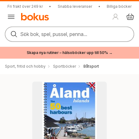
Fri frakt över 249 kr
•
Snabba leveranser
•
Billiga böcker
Sök bok, spel, pussel, penna...
Skapa nya rutiner – hälsoböcker upp till 50% →
Sport, fritid och hobby
Sportböcker
Båtsport