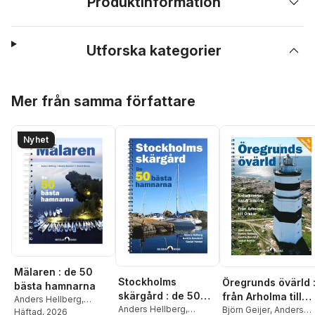
Produktinformation
Utforska kategorier
Hoppa över listan
Mer från samma författare
Nyhet
Mälaren : de 50
Stockholms
Öregrunds övärld 
bästa hamnarna
skärgård : de 50
från Arholma till
Anders Hellberg
,
bästa hamnarna
Anders Hellberg
,
Örskär
Björn Geijer
,
Anders
Kerstin Benckert
Häftad
, 2026