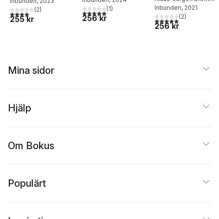
Inbunden
, 2023
Inbunden
, 2021
(
1
)
(
2
)
5,0
utav 5 stjärnor. Totalt antal röster:
4,0
utav 5 stjärnor. Totalt antal röster:
(
2
)
256 kr
255 kr
5,0
utav 5 stjärnor. Tota
256 kr
Mina sidor
Hjälp
Om Bokus
Populärt