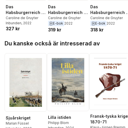
Das
Das
Das
Habsburgerreich -
Habsburgerreich -
Habsburgerreich -
Inspiration für
Caroline de Gruyter
Inspiration für
Caroline de Gruyter
Inspiration für
Caroline de Gruyter
Inbunden
, 2022
E-bok
2022
E-bok
2022
Europa?
Europa?
Europa?
327 kr
319 kr
318 kr
Hoppa över listan
Du kanske också är intresserad av
Fransk-tyska krige
Lilla istiden
Sjuårskriget
1870-71
Philipp Blom
Marian Füssel
Klaus-Jürgen Bremm
Inbunden
, 2024