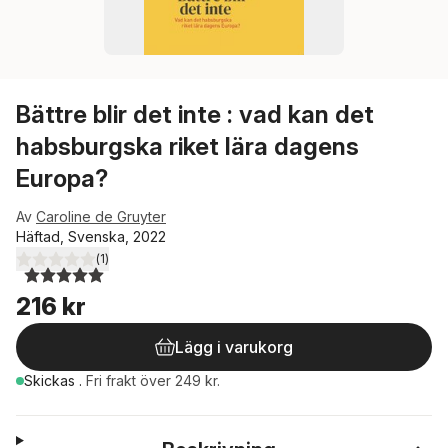
Bättre blir det inte : vad kan det
habsburgska riket lära dagens
Europa?
Av
Caroline de Gruyter
Häftad, Svenska, 2022
(
1
)
5,0
utav 5 stjärnor. Totalt antal röster:
216 kr
Lägg i varukorg
Skickas
.
Fri frakt över 249 kr.