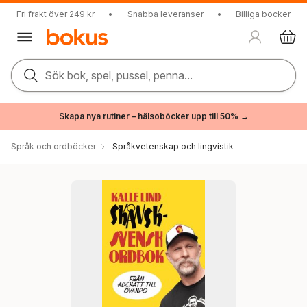
Fri frakt över 249 kr
•
Snabba leveranser
•
Billiga böcker
Sök bok, spel, pussel, penna...
Skapa nya rutiner – hälsoböcker upp till 50% →
Språk och ordböcker
Språkvetenskap och lingvistik