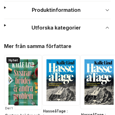
Produktinformation
Utforska kategorier
Hoppa över listan
Mer från samma författare
Nyhet
Del 1
HasseåTage :
HasseåTage :