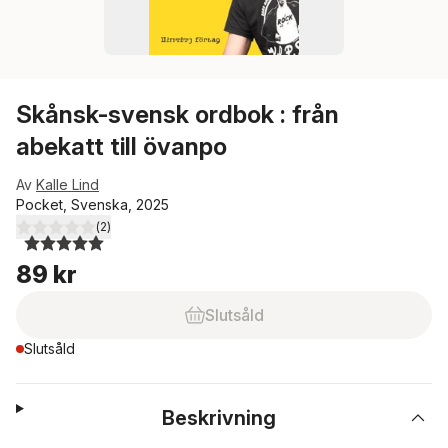
Skånsk-svensk ordbok : från
abekatt till övanpo
Av
Kalle Lind
Pocket, Svenska, 2025
(
2
)
5,0
utav 5 stjärnor. Totalt antal röster:
89 kr
Slutsåld
Slutsåld
Beskrivning