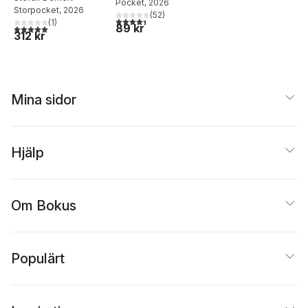
Pocket
, 2026
Storpocket
, 2026
(
52
)
4,4
utav 5 stjärnor. Totalt antal röster:
(
1
)
89 kr
5,0
utav 5 stjärnor. Totalt antal röster:
312 kr
Mina sidor
Hjälp
Om Bokus
Populärt