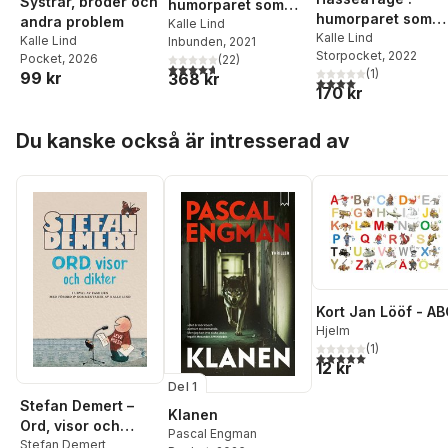
Systrar, bröder och
humorparet som
humorparet som
andra problem
roade och retade
Kalle Lind
roade och retade
Kalle Lind
Kalle Lind
Inbunden
, 2021
Sverige
Storpocket
, 2022
Sverige
Pocket
, 2026
(
22
)
4,7
utav 5 stjärnor. Totalt antal röster:
(
1
)
99 kr
368 kr
4,0
utav 5 stjärnor. Tota
170 kr
Hoppa över listan
Du kanske också är intresserad av
Kort Jan Lööf - A
Hjelm
(
1
)
5,0
utav 5 stjärnor. Tota
12 kr
Del 1
Stefan Demert –
Klanen
Ord, visor och
Pascal Engman
dikter
Stefan Demert