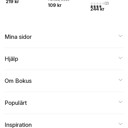
219 kr
Åxman
,
Max Pålsson
(
2
)
,
109 kr
4,0
utav 5 stjärnor. Tota
244 kr
Åke Centervärn
Mina sidor
Hjälp
Om Bokus
Populärt
Inspiration