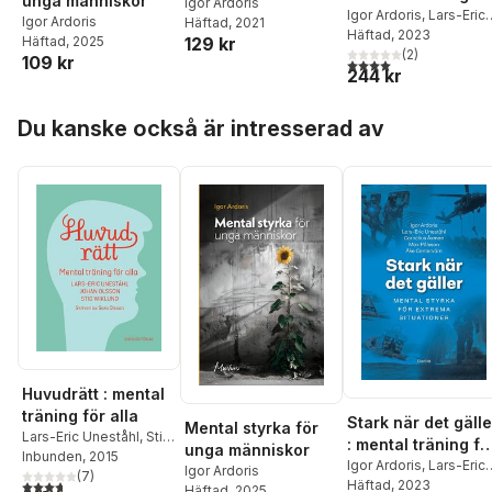
unga människor
handledning
Igor Ardoris
extrema situatione
Igor Ardoris
,
Lars-Eric
Igor Ardoris
Häftad
, 2021
Uneståhl
Häftad
, 2023
,
Cornelius
Häftad
, 2025
129 kr
Åxman
,
Max Pålsson
(
2
)
,
109 kr
4,0
utav 5 stjärnor. Tota
244 kr
Åke Centervärn
Hoppa över listan
Du kanske också är intresserad av
Huvudrätt : mental
träning för alla
Stark när det gälle
Mental styrka för
Lars-Eric Uneståhl
,
Stig
: mental träning fö
unga människor
Wiklund
Inbunden
,
Johan Olsson
, 2015
,
extrema situatione
Igor Ardoris
,
Lars-Eric
Igor Ardoris
Sara Olsson
(
7
)
Uneståhl
Häftad
, 2023
,
Cornelius
3,7
utav 5 stjärnor. Totalt antal röster:
Häftad
, 2025