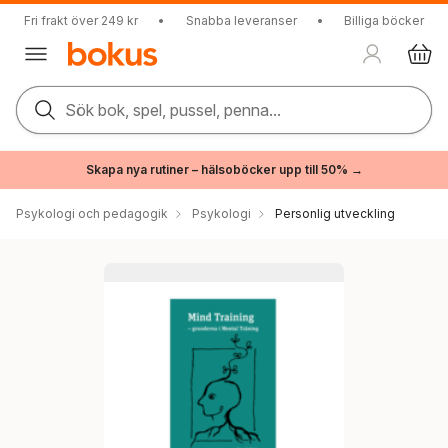
Fri frakt över 249 kr
•
Snabba leveranser
•
Billiga böcker
Sök bok, spel, pussel, penna...
Skapa nya rutiner – hälsoböcker upp till 50% →
Psykologi och pedagogik
Psykologi
Personlig utveckling