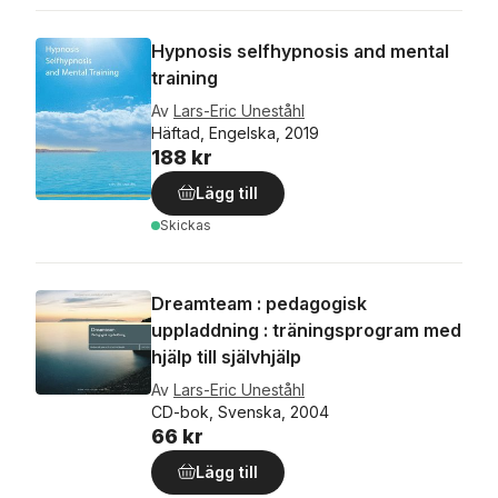
Hypnosis selfhypnosis and mental
training
Av
Lars-Eric Uneståhl
Häftad, Engelska, 2019
188 kr
Lägg till
Skickas
Dreamteam : pedagogisk
uppladdning : träningsprogram med
hjälp till självhjälp
Av
Lars-Eric Uneståhl
CD-bok, Svenska, 2004
66 kr
Lägg till