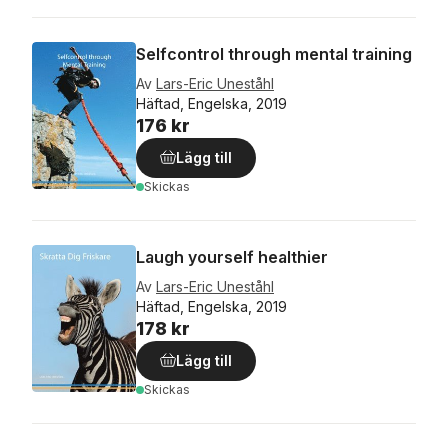
Selfcontrol through mental training
Av
Lars-Eric Uneståhl
Häftad, Engelska, 2019
176 kr
Lägg till
Skickas
Laugh yourself healthier
Av
Lars-Eric Uneståhl
Häftad, Engelska, 2019
178 kr
Lägg till
Skickas