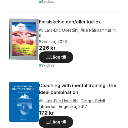
Skickas
Förälskelse och/eller kärlek
Av
Lars-Eric Uneståhl
,
Åke Pålshammar
m.
fl.
Svenska, 2023
226 kr
Lägg till
Skickas
Coaching with mental training : the
ideal combination
Av
Lars-Eric Uneståhl
,
Gregor Schill
Inbunden, Engelska, 2012
172 kr
Lägg till