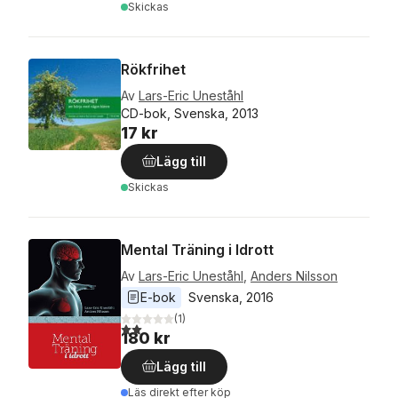
Skickas
Rökfrihet
Av
Lars-Eric Uneståhl
CD-bok, Svenska, 2013
17 kr
Lägg till
Skickas
Mental Träning i Idrott
Av
Lars-Eric Uneståhl
,
Anders Nilsson
E-bok
Svenska
, 
2016
(
1
)
2,0
utav 5 stjärnor. Totalt antal röster:
180 kr
Lägg till
Läs direkt efter köp