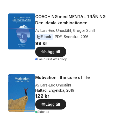
COACHING med MENTAL TRÄNING
Den ideala kombinationen
Av
Lars-Eric Uneståhl
,
Gregor Schill
E-bok
PDF
, 
Svenska
, 
2016
99 kr
Lägg till
Läs direkt efter köp
Motivation : the core of life
Av
Lars-Eric Uneståhl
Häftad, Engelska, 2019
122 kr
Lägg till
Skickas