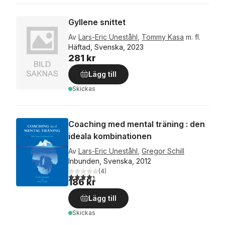
Gyllene snittet
Av
Lars-Eric Uneståhl
,
Tommy Kasa
m. fl.
Häftad, Svenska, 2023
281 kr
Lägg till
Skickas
Coaching med mental träning : den
ideala kombinationen
Av
Lars-Eric Uneståhl
,
Gregor Schill
Inbunden, Svenska, 2012
(
4
)
4,3
utav 5 stjärnor. Totalt antal röster:
186 kr
Lägg till
Skickas