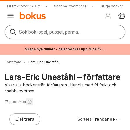
Fri frakt över 249 kr
•
Snabba leveranser
•
Billiga böcker
Sök bok, spel, pussel, penna...
Skapa nya rutiner – hälsoböcker upp till 50% →
Författare
Lars-Eric Uneståhl
Lars-Eric Uneståhl – författare
Visar alla böcker från författaren . Handla med fri frakt och
snabb leverans.
17
produkter
Filtrera
Sortera:
Trendande