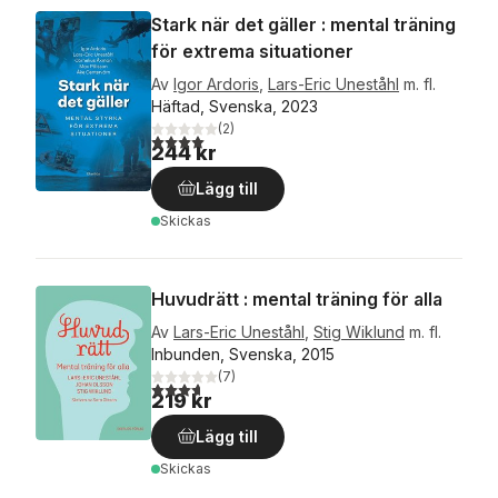
Stark när det gäller : mental träning
för extrema situationer
Av
Igor Ardoris
,
Lars-Eric Uneståhl
m. fl.
Häftad, Svenska, 2023
(
2
)
4,0
utav 5 stjärnor. Totalt antal röster:
244 kr
Lägg till
Skickas
Huvudrätt : mental träning för alla
Av
Lars-Eric Uneståhl
,
Stig Wiklund
m. fl.
Inbunden, Svenska, 2015
(
7
)
3,7
utav 5 stjärnor. Totalt antal röster:
219 kr
Lägg till
Skickas