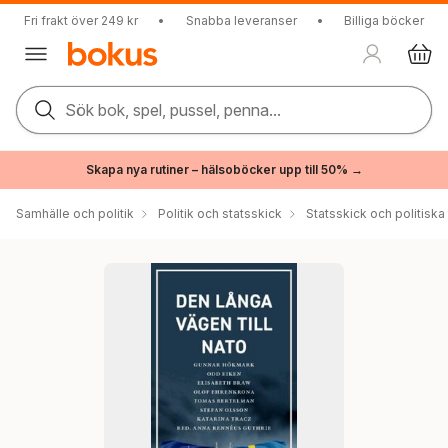
Fri frakt över 249 kr
•
Snabba leveranser
•
Billiga böcker
Sök bok, spel, pussel, penna...
Skapa nya rutiner – hälsoböcker upp till 50% →
Samhälle och politik
Politik och statsskick
Statsskick och politisk