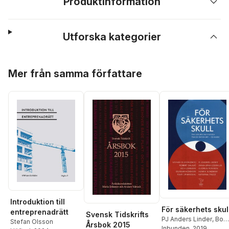
Produktinformation
Utforska kategorier
Hoppa över listan
Mer från samma författare
Introduktion till
För säkerhets skul
entreprenadrätt
Svensk Tidskrifts
PJ Anders Linder
,
Bo
Stefan Olsson
Årsbok 2015
Hugemark
Inbunden
, 2019
,
Gunnar