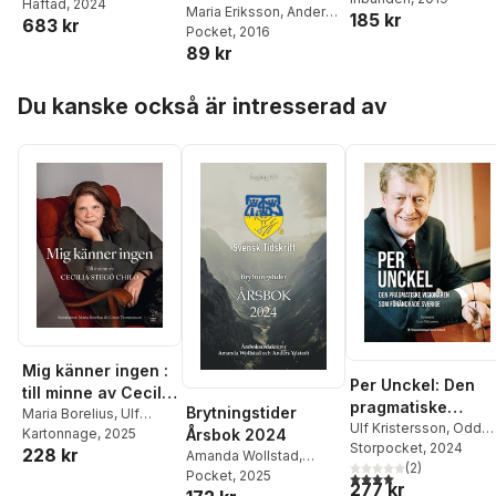
Häftad
, 2024
Maria Eriksson
,
Anders
185 kr
Hökmark
,
Stefan
683 kr
Ydstedt
Pocket
, 2016
,
Carl-Vincent
Olsson
,
Tove
89 kr
Reimers
,
Pär Holmbäck
,
Lifvendahl
,
Anna-Lena
Joakim Tholén
,
Lars
Lodenius
,
Gudrun
Hoppa över listan
Anders Johansson
,
Persson
,
Henrik
Du kanske också är intresserad av
Simon Westberg
,
Callis
Sundbom
,
Robert
Amid
,
Amanda
Dalsjö
,
Katarin Tracz
Wollstad
,
Gunnar
Hökmark
,
Birgitta
Hultåker
,
Stefan
Olsson
,
Erik Sihlberg
,
Jan-Olof Bengtsson
,
Caspian Rehbinder
,
Hans Wallmark
,
Örjan
Hultåker
,
Ebba
Thornérhielm
,
Albin
Aronsson
,
Niklas
Svanlindh
Mig känner ingen :
Per Unckel: Den
till minne av Cecilia
pragmatiske
Brytningstider
Stegö Chilò
Maria Borelius
,
Ulf
visionären som
Ulf Kristersson
,
Odd
Kristersson
Kartonnage
,
, 2025
Åsa-Britt
Årsbok 2024
Eiken
Storpocket
,
Bo Ekegren
, 2024
,
Olo
förändrade Sveri
228 kr
Karlsson
,
Marcus
Amanda Wollstad
,
Ehrenkrona
(
2
)
,
Stig-Björn
Wallenberg
,
Mats
Anders Ydstedt
Pocket
, 2025
,
Maria
4,0
utav 5 stjärnor. Tota
277 kr
Ljunggren
,
Nils Karlso
Svegfors
,
Stig-Björn
Eriksson
,
Örjan