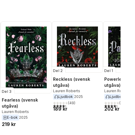
Del 2
Del 1
Reckless (svensk
Powerless (sv
utgåva)
utgåva)
Lauren Roberts
Lauren Roberts
Del 3
Ljudbok
2025
Ljudbok
2024
Fearless (svensk
(
49
)
(
60
)
4,3
utav 5 stjärnor. Totalt antal röster:
4,3
utav 5 stjärnor
utgåva)
189 kr
202 kr
Lauren Roberts
E-bok
2025
219 kr