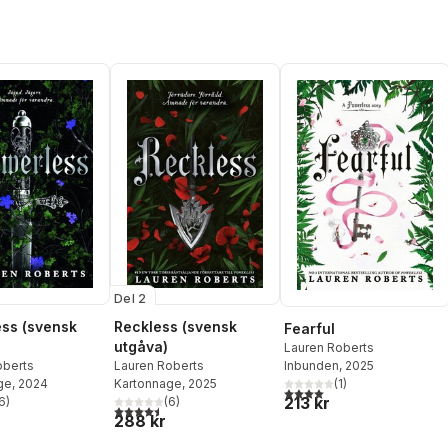
Del 2
Reckless (svensk
ss (svensk
Fearful
utgåva)
Lauren Roberts
Lauren Roberts
Inbunden
, 2025
oberts
Kartonnage
, 2025
(
1
)
ge
, 2024
4,0
utav 5 stjärnor. Totalt ant
213 kr
(
6
)
6
)
4,5
utav 5 stjärnor. Totalt antal röster:
stjärnor. Totalt antal röster:
288 kr