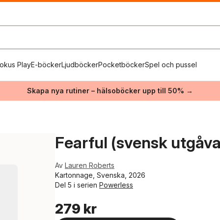
okus Play
E-böcker
Ljudböcker
Pocketböcker
Spel och pussel
Skapa nya rutiner – hälsoböcker upp till 50% →
Fearful (svensk utgåva
Av
Lauren Roberts
Kartonnage, Svenska, 2026
Del 5 i serien
Powerless
279 kr