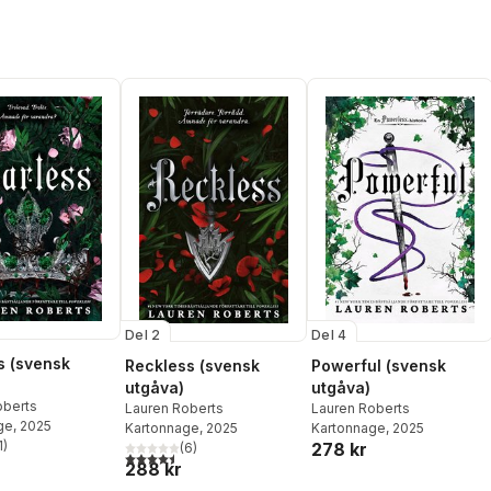
Del 2
Del 4
s (svensk
Reckless (svensk
Powerful (svensk
utgåva)
utgåva)
oberts
Lauren Roberts
Lauren Roberts
ge
, 2025
Kartonnage
, 2025
Kartonnage
, 2025
1
)
278 kr
(
6
)
stjärnor. Totalt antal röster:
4,5
utav 5 stjärnor. Totalt antal röster:
288 kr