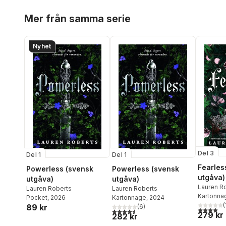
Hoppa över listan
Mer från samma serie
Nyhet
Del 3
Del 1
Del 1
Fearles
Powerless (svensk
Powerless (svensk
utgåva)
utgåva)
utgåva)
Lauren R
Lauren Roberts
Lauren Roberts
Kartonna
Pocket
, 2026
Kartonnage
, 2024
(
89 kr
(
6
)
4,0
utav 5 
4,5
utav 5 stjärnor. Totalt antal röster:
279 kr
282 kr