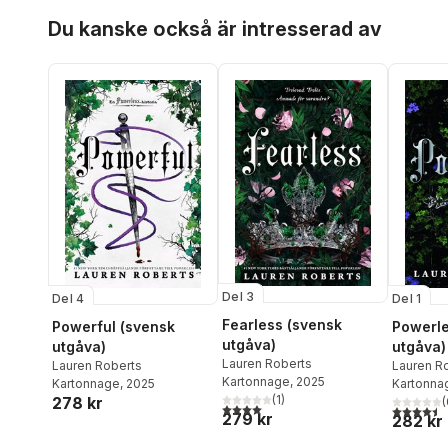
Hoppa över listan
Du kanske också är intresserad av
Del 3
Del 4
Del 1
Fearless (svensk
Powerful (svensk
Powerle
utgåva)
utgåva)
utgåva)
Lauren Roberts
Lauren Roberts
Lauren R
Kartonnage
, 2025
Kartonnage
, 2025
Kartonna
(
1
)
278 kr
(
4,0
utav 5 stjärnor. Totalt antal röster:
4,5
utav 5 
279 kr
282 kr