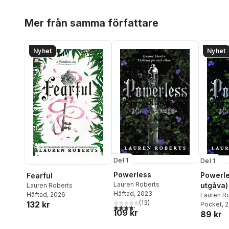
Hoppa över listan
Mer från samma författare
Nyhet
Nyhet
Del 1
Del 1
Powerless
Powerle
Fearful
Lauren Roberts
utgåva)
Lauren Roberts
Häftad
, 2023
Häftad
, 2026
Lauren R
(
13
)
132 kr
Pocket
, 
4,2
utav 5 stjärnor. Totalt antal röster:
109 kr
89 kr