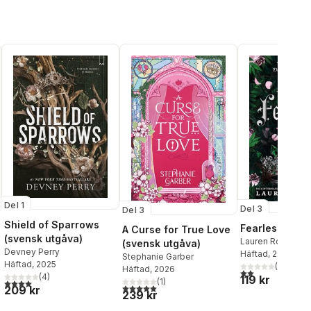
Del 1
Del 3
Del 3
Shield of Sparrows
Fearless
A Curse for True Love
(svensk utgåva)
Lauren Roberts
(svensk utgåva)
Devney Perry
Häftad
, 2026
Stephanie Garber
Häftad
, 2025
(
1
)
Häftad
, 2026
al röster:
2,0
utav 5 stjärnor.
(
4
)
119 kr
(
1
)
4,0
utav 5 stjärnor. Totalt antal röster:
5,0
utav 5 stjärnor. Totalt antal röster:
209 kr
239 kr