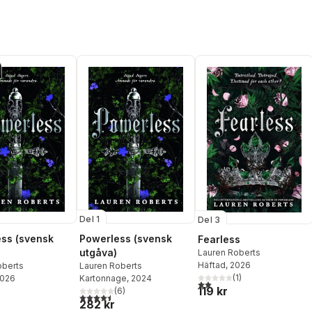
Del 1
Del 3
ss (svensk
Powerless (svensk
Fearless
utgåva)
Lauren Roberts
Häftad
, 2026
oberts
Lauren Roberts
(
1
)
2026
Kartonnage
, 2024
2,0
utav 5 stjärnor. Totalt ant
119 kr
(
6
)
4,5
utav 5 stjärnor. Totalt antal röster:
282 kr