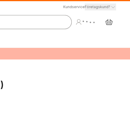
Kundservice
Företagskund?
)