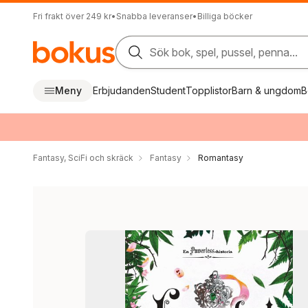
Fri frakt över 249 kr
•
Snabba leveranser
•
Billiga böcker
Sök bok, spel, pussel, penna...
Meny
Erbjudanden
Student
Topplistor
Barn & ungdom
B
Fantasy, SciFi och skräck
Fantasy
Romantasy