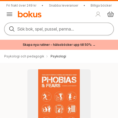
Fri frakt över 249 kr
•
Snabba leveranser
•
Billiga böcker
Sök bok, spel, pussel, penna...
Skapa nya rutiner – hälsoböcker upp till 50% →
Psykologi och pedagogik
Psykologi