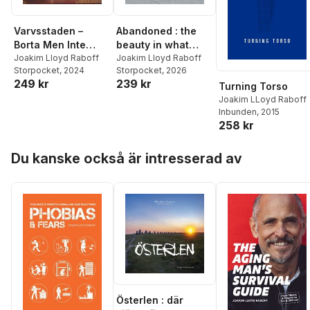
Varvsstaden –
Abandoned : the
Borta Men Inte
beauty in what
Glömd – Malmös
Joakim Lloyd Raboff
remains
Joakim Lloyd Raboff
Storpocket
, 2024
Storpocket
, 2026
Maritima Arv
249 kr
239 kr
Turning Torso
Joakim LLoyd Raboff
Inbunden
, 2015
258 kr
Hoppa över listan
Du kanske också är intresserad av
Österlen : där