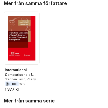
Mer från samma författare
International
Comparisons of
China's Technical
Stephen Lamb
,
Zhenyi
Guo
E-bok
2010
and Vocational
1 377 kr
Education and
Training System
Hoppa över listan
Mer från samma serie