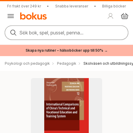
Fri frakt över 249 kr
•
Snabba leveranser
•
Billiga böcker
Sök bok, spel, pussel, penna...
Skapa nya rutiner – hälsoböcker upp till 50% →
Psykologi och pedagogik
Pedagogik
Skolväsen och utbildningss