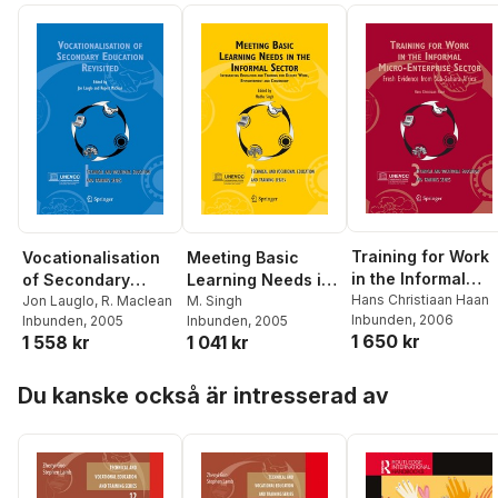
Training for Work
Vocationalisation
Meeting Basic
in the Informal
of Secondary
Learning Needs in
Micro-Enterprise
Hans Christiaan Haan
Education Revisited
Jon Lauglo
,
R. Maclean
the Informal Sector
M. Singh
Inbunden
, 2006
Inbunden
, 2005
Inbunden
, 2005
Sector
1 650 kr
1 558 kr
1 041 kr
Hoppa över listan
Du kanske också är intresserad av