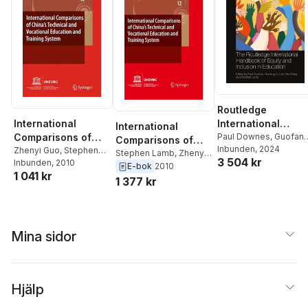
Routledge
International
International
International
Comparisons of
Handbook of Equit
Paul Downes
,
Guofan
Comparisons of
Li
Inbunden
,
Lore Van Praag
, 2024
,
China’s Technical
Zhenyi Guo
,
Stephen
and Inclusion in
China's Technical
Stephen Lamb
,
Zhenyi
3 504 kr
Stephen Lamb
Lamb
Inbunden
, 2010
and Vocational
Education
Guo
E-bok
2010
and Vocational
1 041 kr
Education and
1 377 kr
Education and
Training System
Training System
Mina sidor
Hjälp