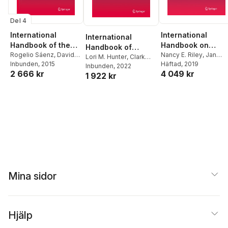
Del 4
International
International
International
Handbook of the
Handbook on
Handbook of
Demography of
Rogelio Sáenz
,
David
Gender and
Nancy E. Riley
,
Jan
Population and
Lori M. Hunter
,
Clark
G. Embrick
Inbunden
, 2015
,
Néstor P.
Brunson
Häftad
, 2019
Race and Ethnicity
Demographic
Gray
Inbunden
,
Jacques Véron
, 2022
Environment
2 666 kr
4 049 kr
Rodríguez
1 922 kr
Processes
Mina sidor
Hjälp