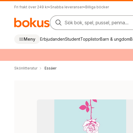
Fri frakt över 249 kr
•
Snabba leveranser
•
Billiga böcker
Sök bok, spel, pussel, penna...
Meny
Erbjudanden
Student
Topplistor
Barn & ungdom
B
Skönlitteratur
Essäer