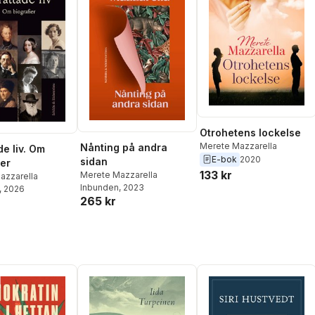
Otrohetens lockelse
Merete Mazzarella
Nånting på andra
de liv. Om
E-bok
2020
sidan
ier
133 kr
Merete Mazzarella
azzarella
Inbunden
, 2023
, 2026
265 kr