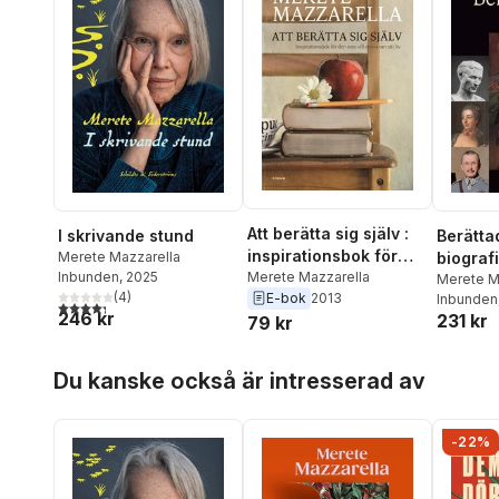
Att berätta sig själv :
I skrivande stund
Berätta
inspirationsbok för
Merete Mazzarella
biograf
den som vill skriva om
Merete Mazzarella
Inbunden
, 2025
Merete M
(
4
)
E-bok
2013
sitt liv.
Inbunden
4,3
utav 5 stjärnor. Totalt antal röster:
246 kr
231 kr
79 kr
Hoppa över listan
Du kanske också är intresserad av
-22%