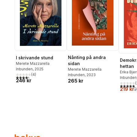
Nånting på andra
I skrivande stund
Demokra
sidan
Merete Mazzarella
hettan
Inbunden
, 2025
Merete Mazzarella
Erika Bje
(
4
)
Inbunden
, 2023
4,3
utav 5 stjärnor. Totalt antal röster:
Inbunden
246 kr
265 kr
(
4,8
utav 5 
219 kr
2