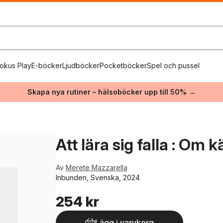
okus Play
E-böcker
Ljudböcker
Pocketböcker
Spel och pussel
Skapa nya rutiner – hälsoböcker upp till 50% →
Att lära sig falla : Om 
Av
Merete Mazzarella
Inbunden, Svenska, 2024
254 kr
Lägg i varukorg