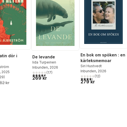
En bok om spöken : en
tin dör i
De levande
kärleksmemoar
Iida Turpeinen
Siri Hustvedt
rström
Inbunden
, 2026
Inbunden
, 2026
, 2025
(
17
)
4,6
utav 5 stjärnor. Totalt antal röster:
(
12
)
29
)
269 kr
4,3
utav 5 stjärnor. Totalt ant
stjärnor. Totalt antal röster:
279 kr
82 kr