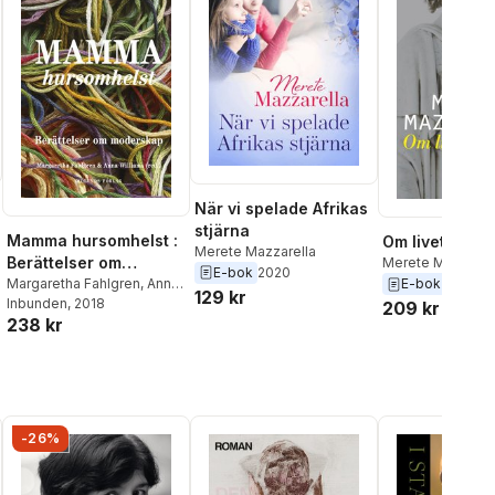
När vi spelade Afrikas
stjärna
Mamma hursomhelst :
Om livets men
Merete Mazzarella
Berättelser om
Merete Mazzarel
E-bok
2020
E-bok
2017
moderskap
Margaretha Fahlgren
,
Anna
129 kr
Williams
Inbunden
,
Aase Berg
, 2018
,
Ulrika
209 kr
238 kr
Dahl
,
Emma
Eleonorasdotter
,
Kristin
Eliasson
,
Jenny Engström
Baron
,
Gabriele Griffin
,
Anneli Jordahl
,
Christian
Lenemark
,
Erik Masao
-26%
Eriksson
,
Merete
Mazzarella
,
Cilla Naumann
,
Cecilia Pettersson
,