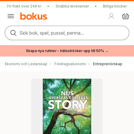
Fri frakt över 249 kr
•
Snabba leveranser
•
Billiga böcker
Sök bok, spel, pussel, penna...
Skapa nya rutiner – hälsoböcker upp till 50% →
Ekonomi och Ledarskap
Företagsekonomi
Entreprenörskap