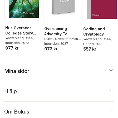
Nus Overseas
Overcoming
Coding and
Colleges Story,
Adversity To
Cryptology
The: Grooming
Yeow Meng Chee
,
Combat The
Subbu S Venkatraman
,
Yeow Meng Chee
,
Grace Chng
Inbunden
, 2023
Start-up Founders
Yeow Meng Chee
Inbunden
, 2027
Chao Li
Häftad
, 2009
,
San Ling
,
Coronavirus:
977 kr
973 kr
557 kr
Huaxiong Wang
,
At Asia's Top
Innovations In The
Chaoping Xing
University
Diagnosis,
Treatment And
Prevention
Mina sidor
Hjälp
Om Bokus