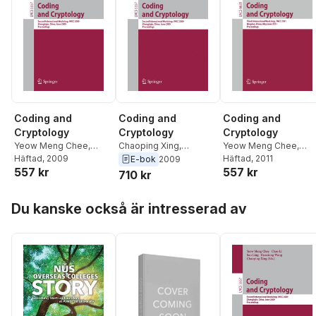
Coding and
Coding and
Coding and
Cryptology
Cryptology
Cryptology
Yeow Meng Chee
,
Chaoping Xing
,
Yeow Meng Chee
,
Chao Li
Häftad
, 2009
,
San Ling
,
Huaxiong Wang
,
San
Zhenbo Guo
Häftad
, 2011
,
San Ling
,
E-bok
2009
557 kr
557 kr
Huaxiong Wang
,
Ling
,
Chao Li
,
Yeow
Fengjing Shao
,
710 kr
Chaoping Xing
Meng Chee
Yuansheng Tang
,
Huaxiong Wang
,
Hoppa över listan
Du kanske också är intresserad av
Chaoping Xing