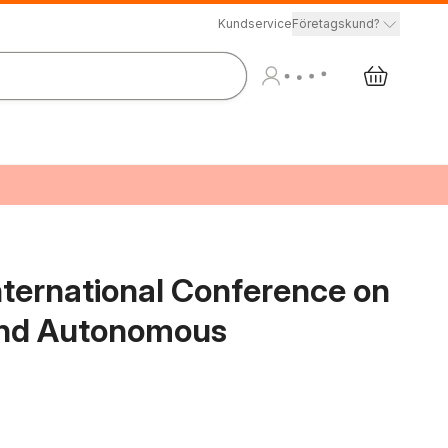
Kundservice
Företagskund?
nternational Conference on
e and Autonomous