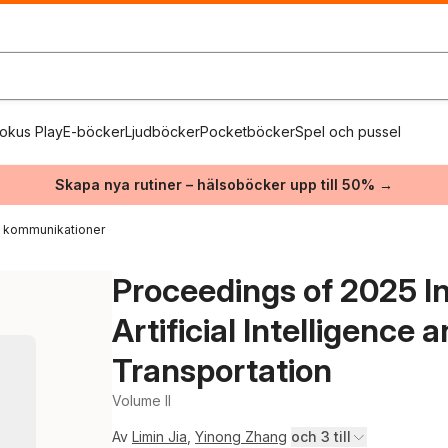
okus Play
E-böcker
Ljudböcker
Pocketböcker
Spel och pussel
Skapa nya rutiner – hälsoböcker upp till 50% →
h kommunikationer
Proceedings of 2025 I
Artificial Intelligenc
Transportation
Volume II
Av
Limin Jia
,
Yinong Zhang
och 3 till