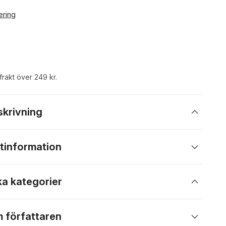
ering
 frakt över 249 kr.
skrivning
tinformation
ka kategorier
 författaren