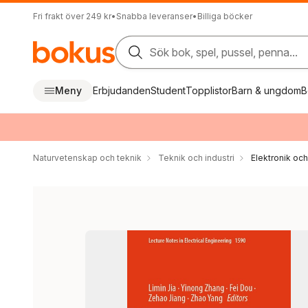
Fri frakt över 249 kr
•
Snabba leveranser
•
Billiga böcker
Sök bok, spel, pussel, penna...
Meny
Erbjudanden
Student
Topplistor
Barn & ungdom
B
Naturvetenskap och teknik
Teknik och industri
Elektronik oc