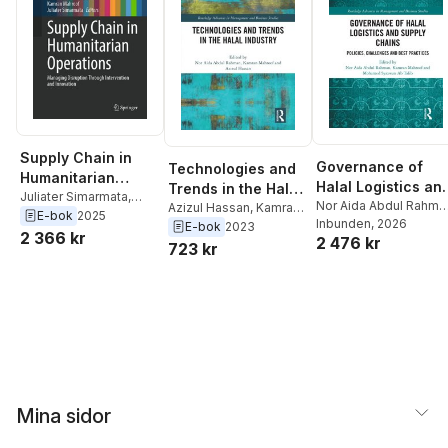
Supply Chain in
Governance of
Technologies and
Humanitarian
Halal Logistics an
Trends in the Halal
Operations
Juliater Simarmata
,
Supply Chains
Nor Aida Abdul Rahma
Industry
Azizul Hassan
,
Kamran
Kamran Mahroof
,
Nor
E-bok
2025
Kamran Mahroof
Inbunden
, 2026
,
Mahroof
,
Nor Aida
E-bok
2023
Aida Abdul Rahman
2 366 kr
2 476 kr
Mohamed Syazwan A
Abdul Rahman
723 kr
Talib
Mina sidor