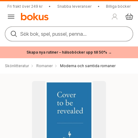
Fri frakt över 249 kr
•
Snabba leveranser
•
Billiga böcker
Sök bok, spel, pussel, penna...
Skapa nya rutiner – hälsoböcker upp till 50% →
Skönlitteratur
Romaner
Moderna och samtida romaner