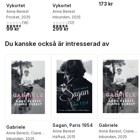
173 kr
Vykortet
Vykortet
Anne Berest
Anne Berest
Pocket
, 2025
Inbunden
, 2025
(
16
)
(
12
)
4,6
utav 5 stjärnor. Totalt antal röster:
4,8
utav 5 stjärnor. Totalt antal röster:
99 kr
299 kr
Hoppa över listan
Du kanske också är intresserad av
Gabriele
Sagan, Paris 1954
Gabriele
Anne Berest
,
Claire
Anne Berest
Anne Berest
,
Claire
Berest
Inbunden
, 2025
Häftad
, 2015
Berest
Inbunden
, 2025