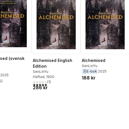
sed (svensk
Alchemised English
Alchemised
Edition
SenLinYu
E-bok
2025
SenLinYu
2025
Häftad
, 1900
188 kr
5
)
(
1
)
stjärnor. Totalt antal röster:
5,0
utav 5 stjärnor. Totalt antal röster:
286 kr