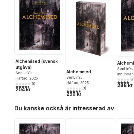
Alchemised (svensk
Alchem
utgåva)
SenLinYu
Alchemised
SenLinYu
Inbunden
SenLinYu
Häftad
, 2025
(
4,0
utav 5 
Häftad
, 2025
(
9
)
288 kr
4,6
utav 5 stjärnor. Totalt antal röster:
(
3
)
204 kr
4,7
utav 5 stjärnor. Totalt antal röster:
259 kr
Hoppa över listan
Du kanske också är intresserad av