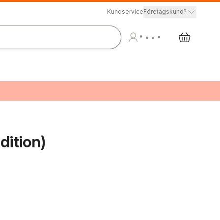
Kundservice
Företagskund?
dition)