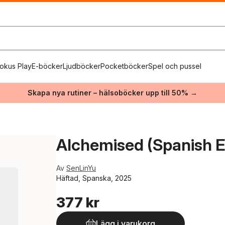
okus Play
E-böcker
Ljudböcker
Pocketböcker
Spel och pussel
Skapa nya rutiner – hälsoböcker upp till 50% →
Alchemised (Spanish E
Av
SenLinYu
Häftad, Spanska, 2025
377 kr
Lägg i varukorg