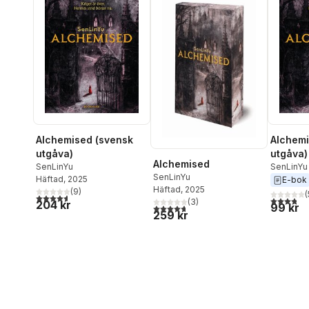
Alchemised (svensk
Alchemi
utgåva)
utgåva)
Alchemised
SenLinYu
SenLinYu
SenLinYu
Häftad
, 2025
E-bok
Häftad
, 2025
(
9
)
(
4,6
utav 5 stjärnor. Totalt antal röster:
3,8
utav 5 
(
3
)
204 kr
99 kr
4,7
utav 5 stjärnor. Totalt antal röster:
259 kr