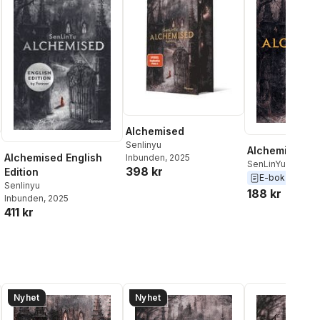
Alchemised
Senlinyu
Alchemised
Alchemised English
Inbunden
, 2025
SenLinYu
398 kr
Edition
E-bok
2025
Senlinyu
188 kr
Inbunden
, 2025
al röster:
411 kr
Nyhet
Nyhet