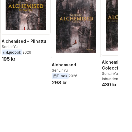
Alchemised – Piinattu
SenLinYu
Ljudbok
2026
195 kr
Alchemised. E
Alchemised
Coleccionista
SenLinYu
Limitada. / Al
SenLinYu
E-bok
2026
Inbunden
, 2027
298 kr
430 kr