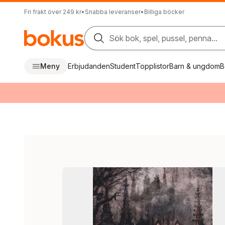
Fri frakt över 249 kr
•
Snabba leveranser
•
Billiga böcker
Sök bok, spel, pussel, penna...
Meny
Erbjudanden
Student
Topplistor
Barn & ungdom
B