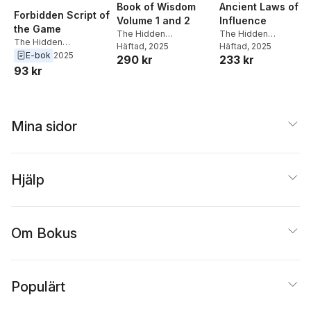
Book of Wisdom
Ancient Laws of
Forbidden Script of
Volume 1 and 2
Influence
the Game
The Hidden
The Hidden
The Hidden
Architecture
Häftad
, 2025
Architecture
Häftad
, 2025
Architecture
E-bok
2025
290 kr
233 kr
93 kr
Mina sidor
Hjälp
Om Bokus
Populärt