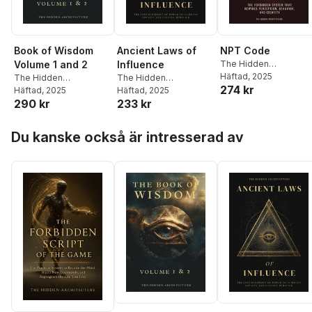
Book of Wisdom
Ancient Laws of
NPT Code
Volume 1 and 2
Influence
The Hidden
Architecture
Häftad
, 2025
The Hidden
The Hidden
274 kr
Architecture
Häftad
, 2025
Architecture
Häftad
, 2025
290 kr
233 kr
Hoppa över listan
Du kanske också är intresserad av