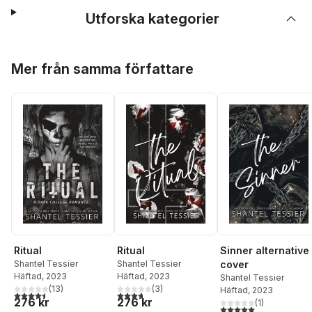
Utforska kategorier
Hoppa över listan
Mer från samma författare
Ritual
Ritual
Sinner alternative
Shantel Tessier
Shantel Tessier
cover
Häftad
, 2023
Häftad
, 2023
Shantel Tessier
(
13
)
(
3
)
Häftad
, 2023
4,5
utav 5 stjärnor. Totalt antal röster:
3,7
utav 5 stjärnor. Totalt antal röster:
276 kr
276 kr
(
1
)
5,0
utav 5 stjärnor. Tota