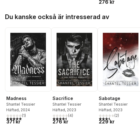
276 kr
Hoppa över listan
Du kanske också är intresserad av
Madness
Sacrifice
Sabotage
Shantel Tessier
Shantel Tessier
Shantel Tessier
Häftad
, 2024
Häftad
, 2023
Häftad
, 2023
(
1
)
(
4
)
(
2
)
5,0
utav 5 stjärnor. Totalt antal röster:
4,5
utav 5 stjärnor. Totalt antal röster:
3,5
utav 5 stjärnor. Tota
371 kr
276 kr
229 kr