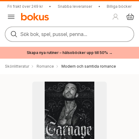
Fri frakt över 249 kr
•
Snabba leveranser
•
Billiga böcker
Sök bok, spel, pussel, penna...
Skapa nya rutiner – hälsoböcker upp till 50% →
Skönlitteratur
Romance
Modern och samtida romance