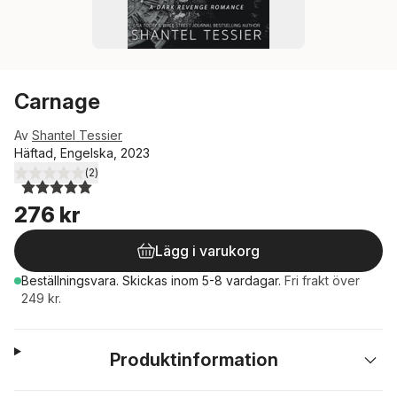
Carnage
Av
Shantel Tessier
Häftad, Engelska, 2023
(
2
)
5,0
utav 5 stjärnor. Totalt antal röster:
276 kr
Lägg i varukorg
Beställningsvara.
Skickas
inom 5-8 vardagar
.
Fri frakt över
249 kr.
Produktinformation