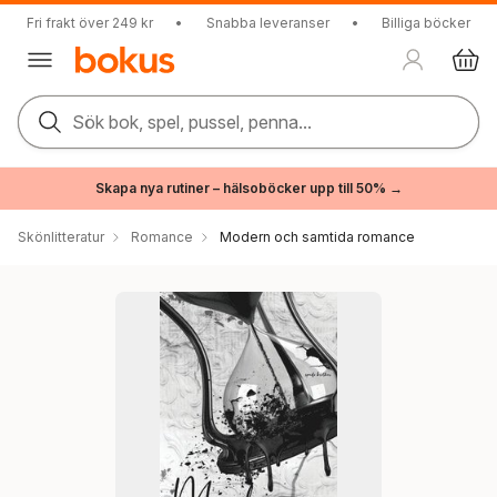
Fri frakt över 249 kr
•
Snabba leveranser
•
Billiga böcker
Sök bok, spel, pussel, penna...
Skapa nya rutiner – hälsoböcker upp till 50% →
Skönlitteratur
Romance
Modern och samtida romance