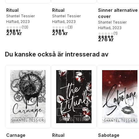
Ritual
Ritual
Sinner alternative
Shantel Tessier
Shantel Tessier
cover
Häftad
, 2023
Häftad
, 2023
Shantel Tessier
(
13
)
(
3
)
Häftad
, 2023
4,5
utav 5 stjärnor. Totalt antal röster:
3,7
utav 5 stjärnor. Totalt antal röster:
276 kr
276 kr
(
1
)
5,0
utav 5 stjärnor. Tota
276 kr
Hoppa över listan
Du kanske också är intresserad av
Carnage
Ritual
Sabotage