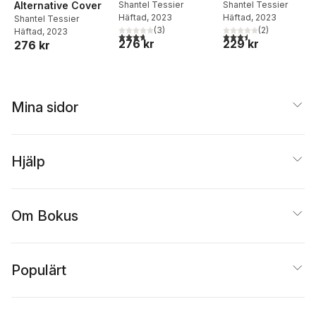
Alternative Cover
Shantel Tessier
Shantel Tessier
Häftad
, 2023
Häftad
, 2023
Shantel Tessier
(
3
)
(
2
)
Häftad
, 2023
3,7
utav 5 stjärnor. Totalt antal röster:
3,5
utav 5 stjärnor. Tota
276 kr
229 kr
276 kr
Mina sidor
Hjälp
Om Bokus
Populärt