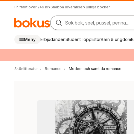
Fri frakt över 249 kr
•
Snabba leveranser
•
Billiga böcker
Sök bok, spel, pussel, penna...
Meny
Erbjudanden
Student
Topplistor
Barn & ungdom
B
Skönlitteratur
Romance
Modern och samtida romance