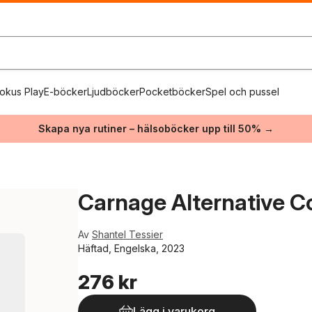
okus Play
E-böcker
Ljudböcker
Pocketböcker
Spel och pussel
Skapa nya rutiner – hälsoböcker upp till 50% →
Carnage Alternative C
Av
Shantel Tessier
Häftad, Engelska, 2023
276 kr
Lägg i varukorg