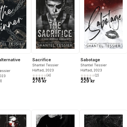
alternative
Sacrifice
Sabotage
Shantel Tessier
Shantel Tessier
Häftad
, 2023
Häftad
, 2023
essier
(
4
)
(
2
)
2023
4,5
utav 5 stjärnor. Totalt antal röster:
3,5
utav 5 stjärnor. Totalt ant
276 kr
229 kr
1
)
stjärnor. Totalt antal röster: