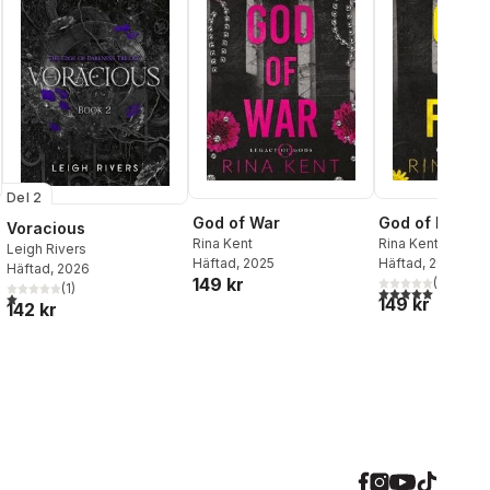
Del 2
God of War
God of Fury
Voracious
Rina Kent
Rina Kent
Leigh Rivers
Häftad
, 2025
Häftad
, 2025
Häftad
, 2026
149 kr
(
1
)
(
1
)
5,0
utav 5 stjärnor.
al röster:
1,0
utav 5 stjärnor. Totalt antal röster:
149 kr
142 kr