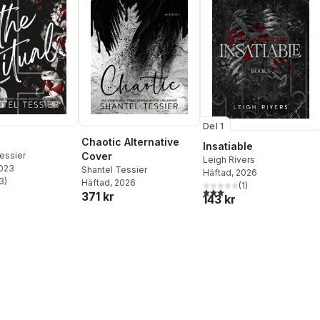
Del 1
Chaotic Alternative
Insatiable
essier
Cover
Leigh Rivers
2023
Shantel Tessier
Häftad
, 2026
3
)
Häftad
, 2026
(
1
)
stjärnor. Totalt antal röster:
3,0
utav 5 stjärnor. Totalt ant
371 kr
143 kr