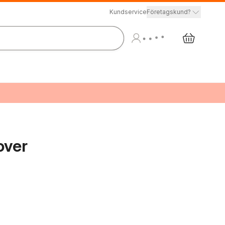
Kundservice
Företagskund?
over