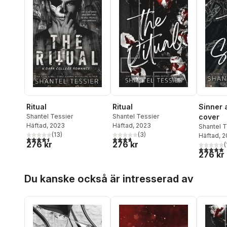
Ritual
Ritual
Sinner 
Shantel Tessier
Shantel Tessier
cover
Häftad
, 2023
Häftad
, 2023
Shantel T
(
13
)
(
3
)
Häftad
, 
4,5
utav 5 stjärnor. Totalt antal röster:
3,7
utav 5 stjärnor. Totalt antal röster:
276 kr
276 kr
(
5,0
utav 5 
276 kr
Hoppa över listan
Du kanske också är intresserad av