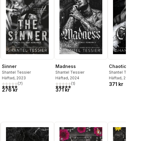
Sinner
Madness
Chaotic
Shantel Tessier
Shantel Tessier
Shantel Tessier
Häftad
, 2023
Häftad
, 2024
Häftad
, 2026
371 kr
(
7
)
(
1
)
al röster:
4,9
utav 5 stjärnor. Totalt antal röster:
5,0
utav 5 stjärnor. Totalt antal röster:
276 kr
371 kr