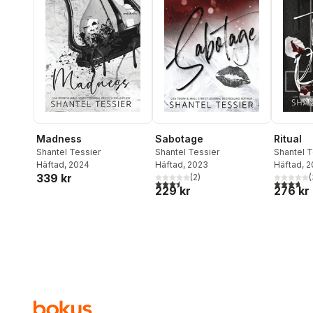
Madness
Sabotage
Ritual
Shantel Tessier
Shantel Tessier
Shantel T
Häftad
, 2024
Häftad
, 2023
Häftad
, 
339 kr
(
2
)
(
3,5
utav 5 stjärnor. Totalt antal röster:
3,7
utav 5 
229 kr
276 kr