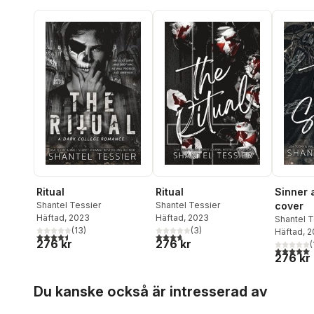
Ritual
Ritual
Sinner 
Shantel Tessier
Shantel Tessier
cover
Häftad
, 2023
Häftad
, 2023
Shantel T
(
13
)
(
3
)
Häftad
, 
4,5
utav 5 stjärnor. Totalt antal röster:
3,7
utav 5 stjärnor. Totalt antal röster:
276 kr
276 kr
(
5,0
utav 5 
276 kr
Hoppa över listan
Du kanske också är intresserad av