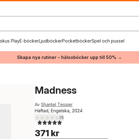
okus Play
E-böcker
Ljudböcker
Pocketböcker
Spel och pussel
Skapa nya rutiner – hälsoböcker upp till 50% →
Madness
Av
Shantel Tessier
Häftad, Engelska, 2024
(
1
)
5,0
utav 5 stjärnor. Totalt antal röster:
371 kr