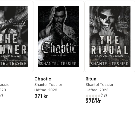
Chaotic
Ritual
essier
Shantel Tessier
Shantel Tessier
2023
Häftad
, 2026
Häftad
, 2023
371 kr
7
)
(
13
)
stjärnor. Totalt antal röster:
4,5
utav 5 stjärnor. Totalt ant
276 kr