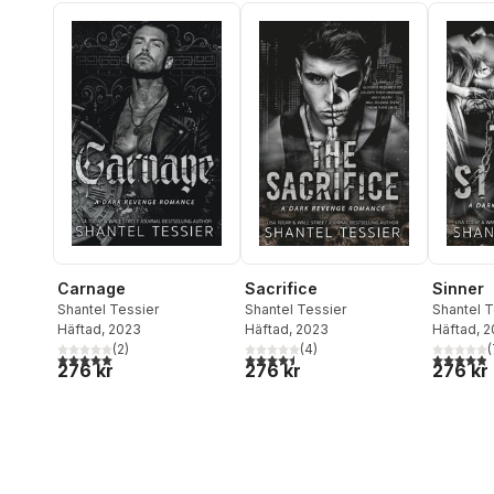
Carnage
Sacrifice
Sinner
Shantel Tessier
Shantel Tessier
Shantel T
Häftad
, 2023
Häftad
, 2023
Häftad
, 
(
2
)
(
4
)
(
5,0
utav 5 stjärnor. Totalt antal röster:
4,5
utav 5 stjärnor. Totalt antal röster:
4,9
utav 5 
276 kr
276 kr
276 kr