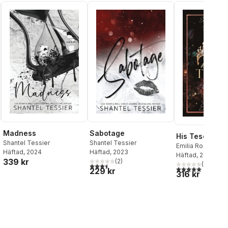
Madness
Sabotage
His Tesoro
Shantel Tessier
Shantel Tessier
Emilia Rossi
Häftad
, 2024
Häftad
, 2023
Häftad
, 2024
339 kr
(
2
)
(
1
)
al röster:
3,5
utav 5 stjärnor. Totalt antal röster:
5,0
utav 5 stjärnor.
229 kr
316 kr