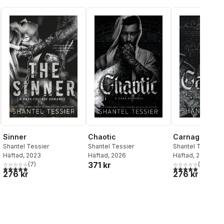
Sinner
Chaotic
Carnage
Shantel Tessier
Shantel Tessier
Shantel Tessier
Häftad
, 2023
Häftad
, 2026
Häftad
, 2023
371 kr
(
7
)
(
2
)
al röster:
4,9
utav 5 stjärnor. Totalt antal röster:
5,0
utav 5 stjärnor.
276 kr
276 kr