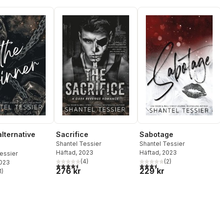
alternative
Sacrifice
Sabotage
Shantel Tessier
Shantel Tessier
Häftad
, 2023
Häftad
, 2023
essier
(
4
)
(
2
)
2023
4,5
utav 5 stjärnor. Totalt antal röster:
3,5
utav 5 stjärnor. Totalt ant
276 kr
229 kr
1
)
stjärnor. Totalt antal röster: