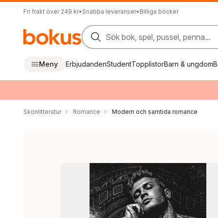
Fri frakt över 249 kr
•
Snabba leveranser
•
Billiga böcker
Sök bok, spel, pussel, penna...
Meny
Erbjudanden
Student
Topplistor
Barn & ungdom
B
Skönlitteratur
Romance
Modern och samtida romance