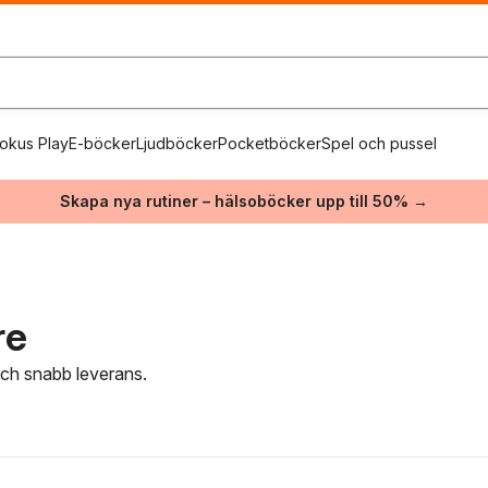
okus Play
E-böcker
Ljudböcker
Pocketböcker
Spel och pussel
Skapa nya rutiner – hälsoböcker upp till 50% →
re
 och snabb leverans.