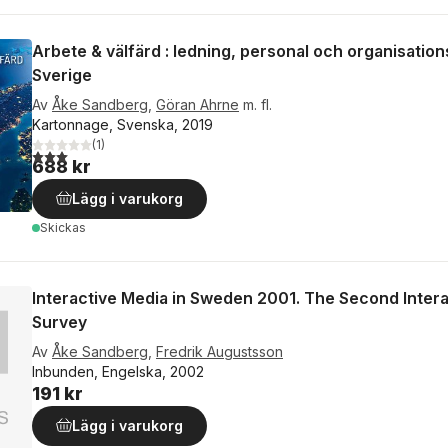
Arbete & välfärd : ledning, personal och organisation
Sverige
Av
Åke Sandberg
,
Göran Ahrne
m. fl.
Kartonnage, Svenska, 2019
(
1
)
3,0
utav 5 stjärnor. Totalt antal röster:
688 kr
Lägg i varukorg
Skickas
Interactive Media in Sweden 2001. The Second Intera
Survey
Av
Åke Sandberg
,
Fredrik Augustsson
Inbunden, Engelska, 2002
191 kr
Lägg i varukorg