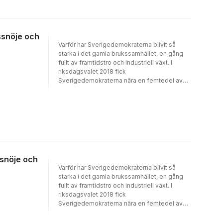
issnöje och
Varför har Sverigedemokraterna blivit så
starka i det gamla brukssamhället, en gång
fullt av framtidstro och industriell växt. I
riksdagsvalet 2018 fick
Sverigedemokraterna nära en femtedel av
rösterna i Säffle, en fjärdedel i ytterområden.
Bland de femtio av landets nära tre hundra
kommuner där SD har störst andel. Hur ser
politiska strömningar ut i en industristad där
många fabriker lagts ner, butiker stängts?
Arbetslöshet och stort flyktingmottagande.
Globaliseringens tryck är hårt, missnöje pyr
bland invånarna, men ändå skönjs
ssnöje och
möjligheter. Boken bygger på samtal med
Varför har Sverigedemokraterna blivit så
politiker och Säfflebor på stan,
starka i det gamla brukssamhället, en gång
lokaltidningens rapportering och egna
fullt av framtidstro och industriell växt. I
minnen av uppväxten i Säffle.
riksdagsvalet 2018 fick
Samhällsforskning ger perspektiv på det jag
Sverigedemokraterna nära en femtedel av
ser, hör och läser om Säffle igår och idag.
rösterna i Säffle, en fjärdedel i ytterområden.
Boken är ett lokalt förankrat försök att förstå
Bland de femtio av landets nära tre hundra