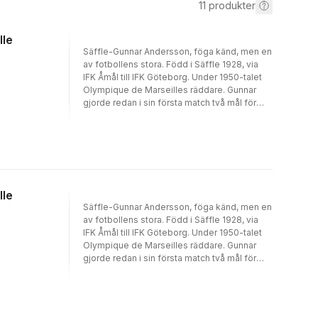
11
produkter
lle
Säffle-Gunnar Andersson, föga känd, men en
av fotbollens stora. Född i Säffle 1928, via
IFK Åmål till IFK Göteborg. Under 1950-talet
Olympique de Marseilles räddare. Gunnar
gjorde redan i sin första match två mål för
OM på gästande Hälsingborgs IF med Rio-
Kalle Svensson i målet. Han hade målrekord i
franska ligan och var störste målgörare i OM
ända till 1958. Sammanlagt 194 mål, än idag
bäst i OM:s historia. Han hyllades på stan, ett
glas på en bar. Han var le Cannonier! Efter
Marseille, spel i sydfranska klubbar. Till sist
lle
tränare i IFK Arvika. När den unge Roger
Säffle-Gunnar Andersson, föga känd, men en
Magnusson kom till OM 1968 blev Gunnar
av fotbollens stora. Född i Säffle 1928, via
hans tolk. Roger får ett eget kapitel i boken.
IFK Åmål till IFK Göteborg. Under 1950-talet
De sista åren gick det utför. Marseilles gula
Olympique de Marseilles räddare. Gunnar
pastis gjorde sitt. Den 1 oktober 1969 dog
gjorde redan i sin första match två mål för
Gunnar i en rännsten på väg till en
OM på gästande Hälsingborgs IF med Rio-
tidningsredaktion för att få en biljett till
Kalle Svensson i målet. Han hade målrekord i
kvällens match. Gunnar hade lämnat sin
franska ligan och var störste målgörare i OM
ungdomskärlek och dotter i Göteborg, gift
ända till 1958. Sammanlagt 194 mål, än idag