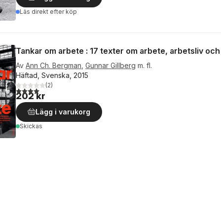
Läs direkt efter köp
Tankar om arbete : 17 texter om arbete, arbetsliv oc
Av
Ann Ch. Bergman
,
Gunnar Gillberg
m. fl.
Häftad, Svenska, 2015
(
2
)
4,0
utav 5 stjärnor. Totalt antal röster:
202 kr
Lägg i varukorg
Skickas