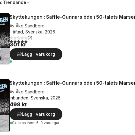
å:
Trendande
Skyttekungen : Säffle-Gunnars öde i 50-talets Marsei
Av
Åke Sandberg
Häftad, Svenska, 2026
(
2
)
5,0
utav 5 stjärnor. Totalt antal röster:
301 kr
Lägg i varukorg
Skyttekungen : Säffle-Gunnars öde i 50-talets Marsei
Av
Åke Sandberg
Inbunden, Svenska, 2026
498 kr
Lägg i varukorg
Skickas
inom 5-8 vardagar