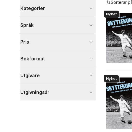
Sorterar p
Kategorier
Nyhet
Böcker
Språk
Sport, fritid och hobby
1
Biografier
1
Pris
Samhälle och politik
3
Visa fler
Bokformat
Visa fler
Utgivare
Nyhet
Utgivningsår