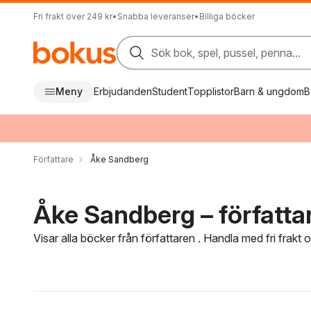
Fri frakt över 249 kr
•
Snabba leveranser
•
Billiga böcker
Sök bok, spel, pussel, penna...
Meny
Erbjudanden
Student
Topplistor
Barn & ungdom
B
Författare
Åke Sandberg
Åke Sandberg – författa
Visar alla böcker från författaren . Handla med fri frakt
Hoppa över filtreringsmeny