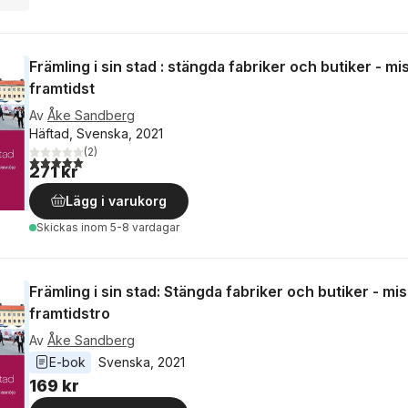
Främling i sin stad : stängda fabriker och butiker - m
framtidst
Av
Åke Sandberg
Häftad, Svenska, 2021
(
2
)
5,0
utav 5 stjärnor. Totalt antal röster:
271 kr
Lägg i varukorg
Skickas
inom 5-8 vardagar
Främling i sin stad: Stängda fabriker och butiker - mi
framtidstro
Av
Åke Sandberg
E-bok
Svenska
, 
2021
169 kr