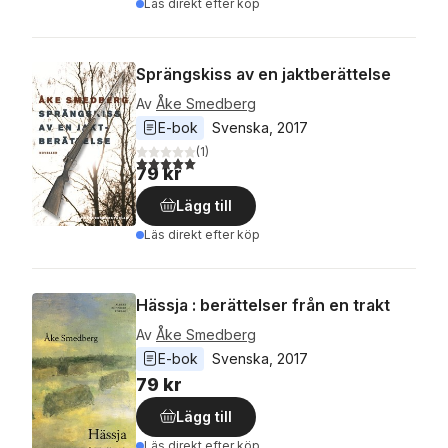
Läs direkt efter köp
Sprängskiss av en jaktberättelse
Av
Åke Smedberg
E-bok
Svenska
, 
2017
(
1
)
5,0
utav 5 stjärnor. Totalt antal röster:
79 kr
Lägg till
Läs direkt efter köp
Hässja : berättelser från en trakt
Av
Åke Smedberg
E-bok
Svenska
, 
2017
79 kr
Lägg till
Läs direkt efter köp