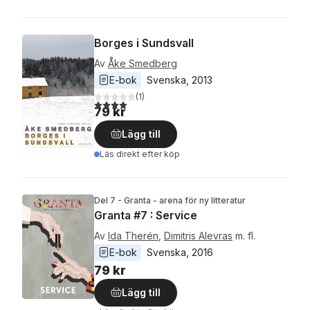
Borges i Sundsvall
Av
Åke Smedberg
E-bok
Svenska
, 
2013
(
1
)
4,0
utav 5 stjärnor. Totalt antal röster:
79 kr
Lägg till
Läs direkt efter köp
Del 7 - Granta - arena för ny litteratur
Granta #7 : Service
Av
Ida Therén
,
Dimitris Alevras
m. fl.
E-bok
Svenska
, 
2016
79 kr
Lägg till