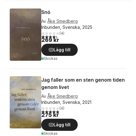
Snö
Av
Åke Smedberg
Inbunden, Svenska, 2025
(
4
)
4,3
utav 5 stjärnor. Totalt antal röster:
269 kr
Lägg till
Skickas
Jag faller som en sten genom tiden
genom livet
Av
Åke Smedberg
Inbunden, Svenska, 2021
(
4
)
4,8
utav 5 stjärnor. Totalt antal röster:
275 kr
Lägg till
Skickas