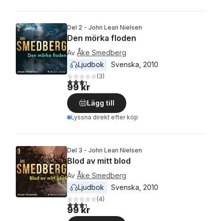
Del 2 - John Lean Nielsen
Den mörka floden
Av
Åke Smedberg
Ljudbok
Svenska
, 
2010
(
3
)
3,3
utav 5 stjärnor. Totalt antal röster:
99 kr
Lägg till
Lyssna direkt efter köp
Del 3 - John Lean Nielsen
Blod av mitt blod
Av
Åke Smedberg
Ljudbok
Svenska
, 
2010
(
4
)
3,3
utav 5 stjärnor. Totalt antal röster:
99 kr