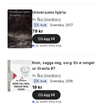
Universums hjärta
Av
Åke Smedberg
E-bok
Svenska
, 
2017
79 kr
Lägg till
Läs direkt efter köp
Kom, vagga mig, sorg. En e-singel
ur Granta #7
Av
Åke Smedberg
E-bok
Svenska
, 
2016
19 kr
Lägg till
Läs direkt efter köp