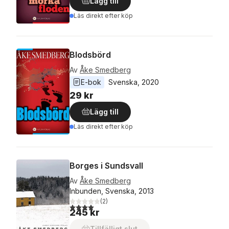
Lägg till
Läs direkt efter köp
Blodsbörd
Av
Åke Smedberg
E-bok
Svenska
, 
2020
29 kr
Lägg till
Läs direkt efter köp
Borges i Sundsvall
Av
Åke Smedberg
Inbunden, Svenska, 2013
(
2
)
4,0
utav 5 stjärnor. Totalt antal röster:
245 kr
Tillfälligt slut