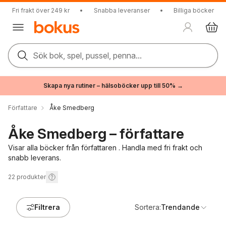
Fri frakt över 249 kr
•
Snabba leveranser
•
Billiga böcker
Sök bok, spel, pussel, penna...
Skapa nya rutiner – hälsoböcker upp till 50% →
Författare
Åke Smedberg
Åke Smedberg – författare
Visar alla böcker från författaren . Handla med fri frakt och
snabb leverans.
22
produkter
Filtrera
Sortera:
Trendande