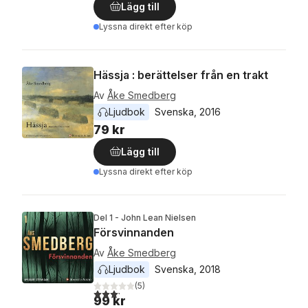
Lägg till
Lyssna direkt efter köp
Hässja : berättelser från en trakt
Av
Åke Smedberg
Ljudbok
Svenska
, 
2016
79 kr
Lägg till
Lyssna direkt efter köp
Del 1 - John Lean Nielsen
Försvinnanden
Av
Åke Smedberg
Ljudbok
Svenska
, 
2018
(
5
)
3,2
utav 5 stjärnor. Totalt antal röster:
99 kr