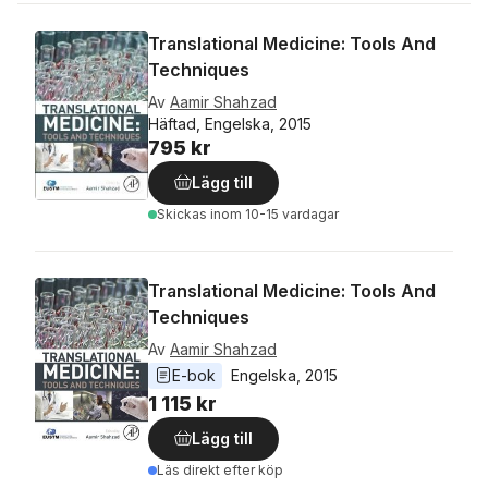
Translational Medicine: Tools And
Techniques
Av
Aamir Shahzad
Häftad, Engelska, 2015
795 kr
Lägg till
Skickas
inom 10-15 vardagar
Translational Medicine: Tools And
Techniques
Av
Aamir Shahzad
E-bok
Engelska
, 
2015
1 115 kr
Lägg till
Läs direkt efter köp