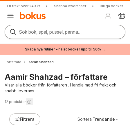
Fri frakt över 249 kr
•
Snabba leveranser
•
Billiga böcker
Sök bok, spel, pussel, penna...
Skapa nya rutiner – hälsoböcker upp till 50% →
Författare
Aamir Shahzad
Aamir Shahzad – författare
Visar alla böcker från författaren . Handla med fri frakt och
snabb leverans.
12
produkter
Filtrera
Sortera:
Trendande