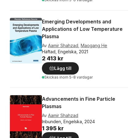
Emerging Developments and
Applications of Low Temperature
Plasma
Av
Aamir Shahzad
,
Maogang He
Häftad, Engelska, 2021
2 413 kr
Lägg till
Skickas
inom 5-8 vardagar
Advancements in Fine Particle
Plasmas
Av
Aamir Shahzad
Inbunden, Engelska, 2024
1 395 kr