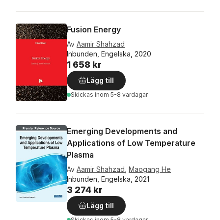
Fusion Energy
Av
Aamir Shahzad
Inbunden, Engelska, 2020
1 658 kr
Lägg till
Skickas
inom 5-8 vardagar
Emerging Developments and
Applications of Low Temperature
Plasma
Av
Aamir Shahzad
,
Maogang He
Inbunden, Engelska, 2021
3 274 kr
Lägg till
Skickas
inom 5-8 vardagar