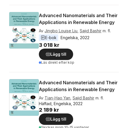
Advanced Nanomaterials and Their
Applications in Renewable Energy
Av
Jingbo Louise Liu
,
Sajid Bashir
m. fl.
E-bok
Engelska
, 
2022
3 018 kr
Lägg till
Läs direkt efter köp
Advanced Nanomaterials and Their
Applications in Renewable Energy
Av
Tian-Hao Yan
,
Sajid Bashir
m. fl.
Häftad, Engelska, 2022
2 189 kr
Lägg till
Skickas
inom 10-15 vardagar