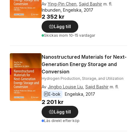
Av
Ying-Pin Chen
,
Sajid Bashir
m. fl.
Inbunden, Engelska, 2017
2 352 kr
Lägg till
Skickas
inom 10-15 vardagar
Nanostructured Materials for Next-
Generation Energy Storage and
Conversion
Hydrogen Production, Storage, and Utilization
Av
Jingbo Louise Liu
,
Sajid Bashir
m. fl.
E-bok
Engelska
, 
2017
2 201 kr
Lägg till
Läs direkt efter köp