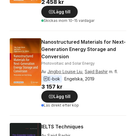
2 458 kr
Lägg till
Skickas
inom 10-15 vardagar
Nanostructured Materials for Next-
Generation Energy Storage and
Conversion
Photovoltaic and Solar Energy
Av
Jingbo Louise Liu
,
Sajid Bashir
m. fl.
E-bok
Engelska
, 
2019
3 157 kr
Lägg till
Läs direkt efter köp
IELTS Techniques
Av
Sajid Bashir