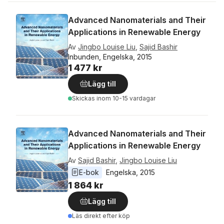
Advanced Nanomaterials and Their
Applications in Renewable Energy
Av
Jingbo Louise Liu
,
Sajid Bashir
Inbunden, Engelska, 2015
1 477 kr
Lägg till
Skickas
inom 10-15 vardagar
Advanced Nanomaterials and Their
Applications in Renewable Energy
Av
Sajid Bashir
,
Jingbo Louise Liu
E-bok
Engelska
, 
2015
1 864 kr
Lägg till
Läs direkt efter köp