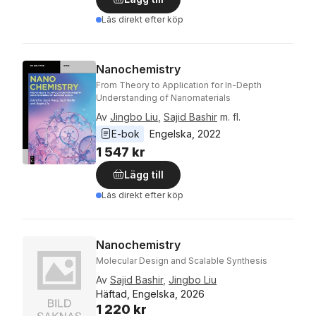
Läs direkt efter köp
Nanochemistry
From Theory to Application for In-Depth
Understanding of Nanomaterials
Av
Jingbo Liu
,
Sajid Bashir
m. fl.
E-bok
Engelska
, 
2022
1 547 kr
Lägg till
Läs direkt efter köp
Nanochemistry
Molecular Design and Scalable Synthesis
Av
Sajid Bashir
,
Jingbo Liu
Häftad, Engelska, 2026
1 220 kr