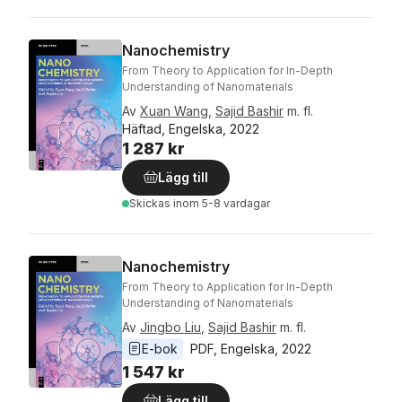
Nanochemistry
From Theory to Application for In-Depth
Understanding of Nanomaterials
Av
Xuan Wang
,
Sajid Bashir
m. fl.
Häftad, Engelska, 2022
1 287 kr
Lägg till
Skickas
inom 5-8 vardagar
Nanochemistry
From Theory to Application for In-Depth
Understanding of Nanomaterials
Av
Jingbo Liu
,
Sajid Bashir
m. fl.
E-bok
PDF
, 
Engelska
, 
2022
1 547 kr
Lägg till