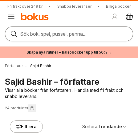
Fri frakt över 249 kr
•
Snabba leveranser
•
Billiga böcker
Sök bok, spel, pussel, penna...
Skapa nya rutiner – hälsoböcker upp till 50% →
Författare
Sajid Bashir
Sajid Bashir – författare
Visar alla böcker från författaren . Handla med fri frakt och
snabb leverans.
24
produkter
Filtrera
Sortera:
Trendande