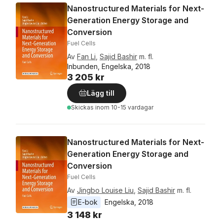
Nanostructured Materials for Next-
Generation Energy Storage and
Conversion
Fuel Cells
Av
Fan Li
,
Sajid Bashir
m. fl.
Inbunden, Engelska, 2018
3 205 kr
Lägg till
Skickas
inom 10-15 vardagar
Nanostructured Materials for Next-
Generation Energy Storage and
Conversion
Fuel Cells
Av
Jingbo Louise Liu
,
Sajid Bashir
m. fl.
E-bok
Engelska
, 
2018
3 148 kr