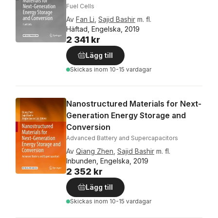
Fuel Cells
Av
Fan Li
,
Sajid Bashir
m. fl.
Häftad, Engelska, 2019
2 341 kr
Lägg till
Skickas
inom 10-15 vardagar
Nanostructured Materials for Next-
Generation Energy Storage and
Conversion
Advanced Battery and Supercapacitors
Av
Qiang Zhen
,
Sajid Bashir
m. fl.
Inbunden, Engelska, 2019
2 352 kr
Lägg till
Skickas
inom 10-15 vardagar