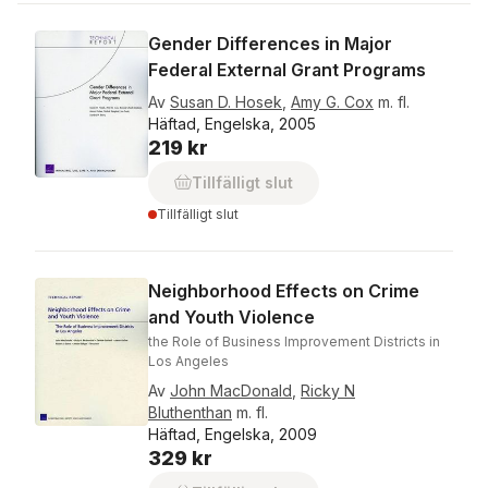
Gender Differences in Major
Federal External Grant Programs
Av
Susan D. Hosek
,
Amy G. Cox
m. fl.
Häftad, Engelska, 2005
219 kr
Tillfälligt slut
Tillfälligt slut
Neighborhood Effects on Crime
and Youth Violence
the Role of Business Improvement Districts in
Los Angeles
Av
John MacDonald
,
Ricky N
Bluthenthan
m. fl.
Häftad, Engelska, 2009
329 kr