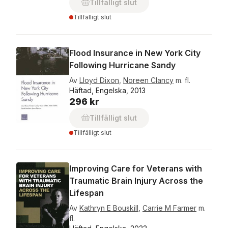
Tillfälligt slut
Tillfälligt slut
Flood Insurance in New York City
Following Hurricane Sandy
Av
Lloyd Dixon
,
Noreen Clancy
m. fl.
Häftad, Engelska, 2013
296 kr
Tillfälligt slut
Tillfälligt slut
Improving Care for Veterans with
Traumatic Brain Injury Across the
Lifespan
Av
Kathryn E Bouskill
,
Carrie M Farmer
m.
fl.