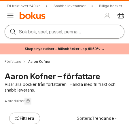
Fri frakt över 249 kr
•
Snabba leveranser
•
Billiga böcker
Sök bok, spel, pussel, penna...
Skapa nya rutiner – hälsoböcker upp till 50% →
Författare
Aaron Kofner
Aaron Kofner – författare
Visar alla böcker från författaren . Handla med fri frakt och
snabb leverans.
4
produkter
Filtrera
Sortera:
Trendande