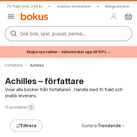
Fri frakt över 249 kr
•
Snabba leveranser
•
Billiga böcker
Sök bok, spel, pussel, penna...
Skapa nya rutiner – hälsoböcker upp till 50% →
Författare
Achilles
Achilles – författare
Visar alla böcker från författaren . Handla med fri frakt och
snabb leverans.
10
produkter
Filtrera
Sortera:
Trendande