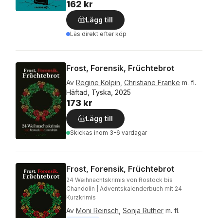
162 kr
Lägg till
Läs direkt efter köp
Frost, Forensik, Früchtebrot
Av
Regine Kölpin
,
Christiane Franke
m. fl.
Häftad, Tyska, 2025
173 kr
Lägg till
Skickas
inom 3-6 vardagar
Frost, Forensik, Früchtebrot
24 Weihnachtskrimis von Rostock bis
Chandolin | Adventskalenderbuch mit 24
Kurzkrimis
Av
Moni Reinsch
,
Sonja Ruther
m. fl.