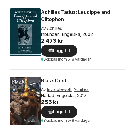
Achilles Tatius: Leucippe and
Clitophon
Av
Achilles
Inbunden, Engelska, 2002
2 473 kr
Lägg till
Skickas
inom 5-8 vardagar
Black Dust
Av
Invisiblewolf
,
Achilles
Häftad, Engelska, 2017
255 kr
Lägg till
Skickas
inom 5-8 vardagar