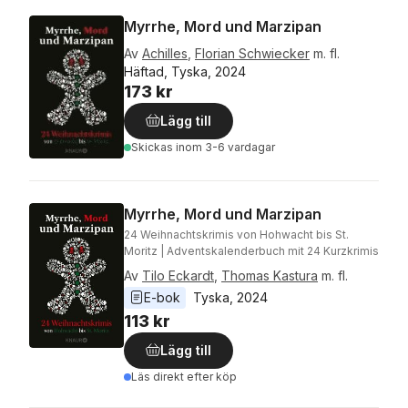
Myrrhe, Mord und Marzipan
Av
Achilles
,
Florian Schwiecker
m. fl.
Häftad, Tyska, 2024
173 kr
Lägg till
Skickas
inom 3-6 vardagar
Myrrhe, Mord und Marzipan
24 Weihnachtskrimis von Hohwacht bis St.
Moritz | Adventskalenderbuch mit 24 Kurzkrimis
Av
Tilo Eckardt
,
Thomas Kastura
m. fl.
E-bok
Tyska
, 
2024
113 kr
Lägg till
Läs direkt efter köp