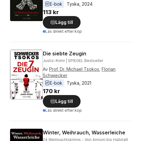
E-bok
Tyska
, 
2024
113 kr
Lägg till
Läs direkt efter köp
Die siebte Zeugin
Justiz-Krimi | SPIEGEL Bestseller
Av
Prof. Dr. Michael Tsokos
,
Florian
Schwiecker
E-bok
Tyska
, 
2021
170 kr
Lägg till
Läs direkt efter köp
Winter, Weihrauch, Wasserleiche
24 Weihnachtskrimis - Von Amrum bis Hallstatt