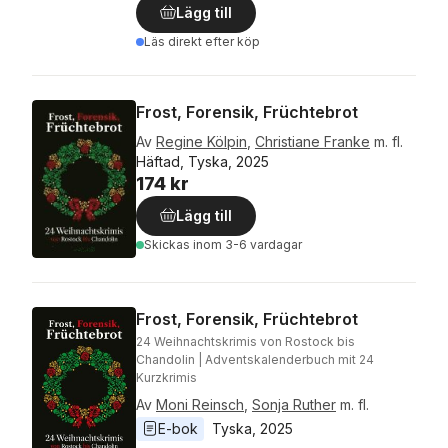
Lägg till
Läs direkt efter köp
Frost, Forensik, Früchtebrot
Av
Regine Kölpin
,
Christiane Franke
m. fl.
Häftad, Tyska, 2025
174 kr
Lägg till
Skickas
inom 3-6 vardagar
Frost, Forensik, Früchtebrot
24 Weihnachtskrimis von Rostock bis
Chandolin | Adventskalenderbuch mit 24
Kurzkrimis
Av
Moni Reinsch
,
Sonja Ruther
m. fl.
E-bok
Tyska
, 
2025