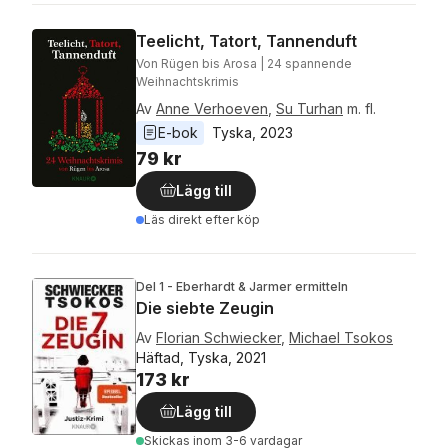
Teelicht, Tatort, Tannenduft
Von Rügen bis Arosa | 24 spannende
Weihnachtskrimis
Av
Anne Verhoeven
,
Su Turhan
m. fl.
E-bok
Tyska
, 
2023
79 kr
Lägg till
Läs direkt efter köp
Del 1 - Eberhardt & Jarmer ermitteln
Die siebte Zeugin
Av
Florian Schwiecker
,
Michael Tsokos
Häftad, Tyska, 2021
173 kr
Lägg till
Skickas
inom 3-6 vardagar