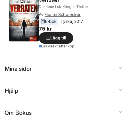
Verraten
Der neue Luk-Krieger-Thriller
Av
Florian Schwiecker
E-bok
Tyska
, 
2017
75 kr
Lägg till
Läs direkt efter köp
Mina sidor
Hjälp
Om Bokus