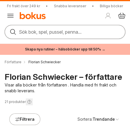
Fri frakt över 249 kr
•
Snabba leveranser
•
Billiga böcker
Sök bok, spel, pussel, penna...
Skapa nya rutiner – hälsoböcker upp till 50% →
Författare
Florian Schwiecker
Florian Schwiecker – författare
Visar alla böcker från författaren . Handla med fri frakt och
snabb leverans.
21
produkter
Filtrera
Sortera:
Trendande