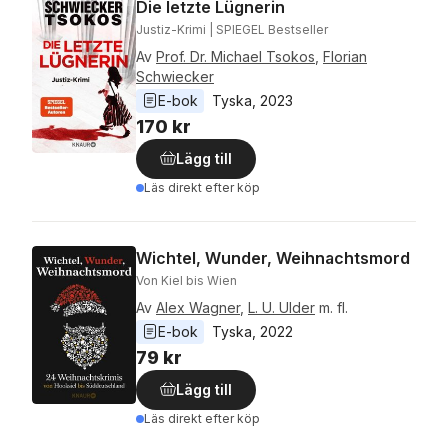
Die letzte Lügnerin
Justiz-Krimi | SPIEGEL Bestseller
Av
Prof. Dr. Michael Tsokos
,
Florian
Schwiecker
E-bok
Tyska
, 
2023
170 kr
Lägg till
Läs direkt efter köp
Wichtel, Wunder, Weihnachtsmord
Von Kiel bis Wien
Av
Alex Wagner
,
L. U. Ulder
m. fl.
E-bok
Tyska
, 
2022
79 kr
Lägg till
Läs direkt efter köp