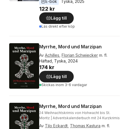
E-bok
Tyska
, 
2025
122 kr
Lägg till
Läs direkt efter köp
Myrrhe, Mord und Marzipan
Av
Achilles
,
Florian Schwiecker
m. fl.
Häftad, Tyska, 2024
174 kr
Lägg till
Skickas
inom 3-6 vardagar
Myrrhe, Mord und Marzipan
24 Weihnachtskrimis von Hohwacht bis St.
Moritz | Adventskalenderbuch mit 24 Kurzkrimis
Av
Tilo Eckardt
,
Thomas Kastura
m. fl.