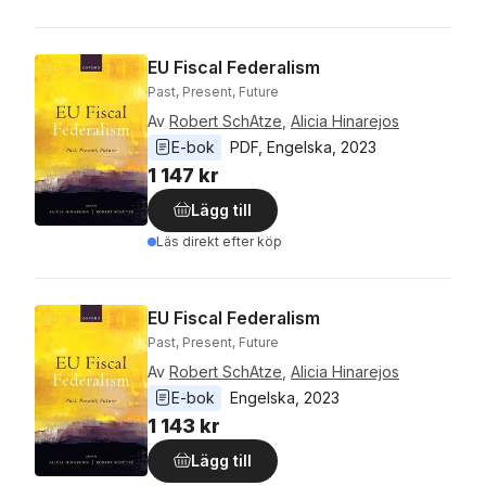
EU Fiscal Federalism
Past, Present, Future
Av
Robert SchAtze
,
Alicia Hinarejos
E-bok
PDF
, 
Engelska
, 
2023
1 147 kr
Lägg till
Läs direkt efter köp
EU Fiscal Federalism
Past, Present, Future
Av
Robert SchAtze
,
Alicia Hinarejos
E-bok
Engelska
, 
2023
1 143 kr
Lägg till