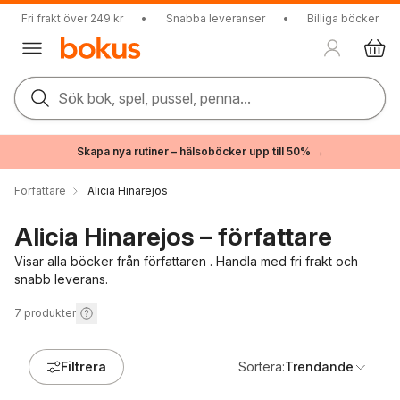
Fri frakt över 249 kr
•
Snabba leveranser
•
Billiga böcker
Sök bok, spel, pussel, penna...
Skapa nya rutiner – hälsoböcker upp till 50% →
Författare
Alicia Hinarejos
Alicia Hinarejos – författare
Visar alla böcker från författaren . Handla med fri frakt och
snabb leverans.
7
produkter
Filtrera
Sortera:
Trendande