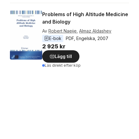
Problems of High Altitude Medicine
and Biology
Av
Robert Naeije
,
Almaz Aldashev
E-bok
PDF
, 
Engelska
, 
2007
2 925 kr
Lägg till
Läs direkt efter köp