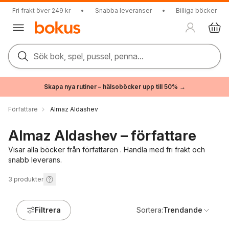
Fri frakt över 249 kr
•
Snabba leveranser
•
Billiga böcker
Sök bok, spel, pussel, penna...
Skapa nya rutiner – hälsoböcker upp till 50% →
Författare
Almaz Aldashev
Almaz Aldashev – författare
Visar alla böcker från författaren . Handla med fri frakt och
snabb leverans.
3
produkter
Filtrera
Sortera:
Trendande