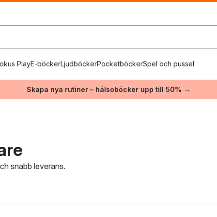
okus Play
E-böcker
Ljudböcker
Pocketböcker
Spel och pussel
Skapa nya rutiner – hälsoböcker upp till 50% →
are
 och snabb leverans.