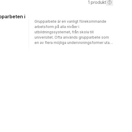
1
produkt
pparbeten i
Grupparbete är en vanligt förekommande
arbetsform på alla nivåer i
utbildningssystemet, från skola till
universitet. Ofta används grupparbete som
en av flera möjliga undervisningsformer utan
att någon funderar över dess möjligheter och
konsekvenser. Ibland fungerar det väl och till
de studerandes belåtenhet. Vid andra
tillfällen uppstår mindre konstruktiva
processer. Både lärare och studerande
efterfrågar mer kunskap om arbetsformen. I
Handbok för grupparbete bidrar författarna
med sina samlade kunskaper om och
erfarenheter av hur ett välfungerande
grupparbete som gynnar lärande kan
skapas.I denna fjärde upplaga av boken har
flera delar uppdaterats och vidareutvecklats.
Nya tillskott är exempelvis ett kapitel om
kommunikation och interaktion inom
grupparbete, samt avsnitt som tar upp teorin
om ömsesidigt beroende,