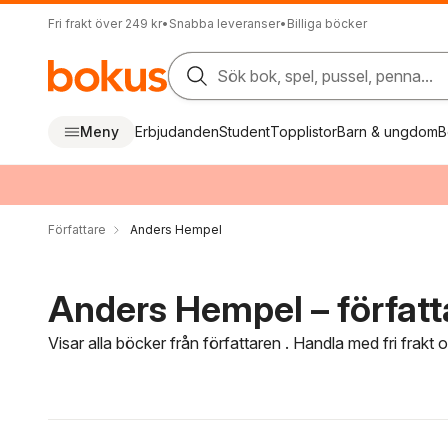
Fri frakt över 249 kr
•
Snabba leveranser
•
Billiga böcker
Sök bok, spel, pussel, penna...
Meny
Erbjudanden
Student
Topplistor
Barn & ungdom
B
Författare
Anders Hempel
Anders Hempel – författ
Visar alla böcker från författaren . Handla med fri frakt
Hoppa över filtreringsmeny