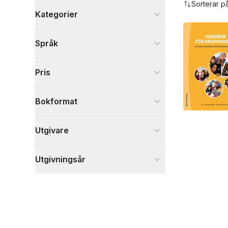
Sorterar p
Kategorier
Böcker
Språk
Psykologi och pedagogik
1
Visa fler
Pris
Visa fler
Bokformat
Utgivare
Utgivningsår