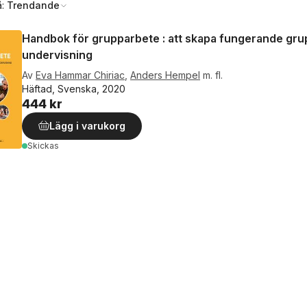
å:
Trendande
Handbok för grupparbete : att skapa fungerande gru
undervisning
Av
Eva Hammar Chiriac
,
Anders Hempel
m. fl.
Häftad, Svenska, 2020
444 kr
Lägg i varukorg
Skickas