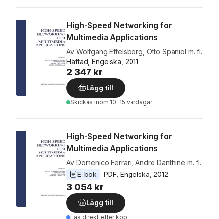
High-Speed Networking for
Multimedia Applications
Av
Wolfgang Effelsberg
,
Otto Spaniol
m. fl.
Häftad, Engelska, 2011
2 347 kr
Lägg till
Skickas
inom 10-15 vardagar
High-Speed Networking for
Multimedia Applications
Av
Domenico Ferrari
,
Andre Danthine
m. fl.
E-bok
PDF
, 
Engelska
, 
2012
3 054 kr
Lägg till
Läs direkt efter köp