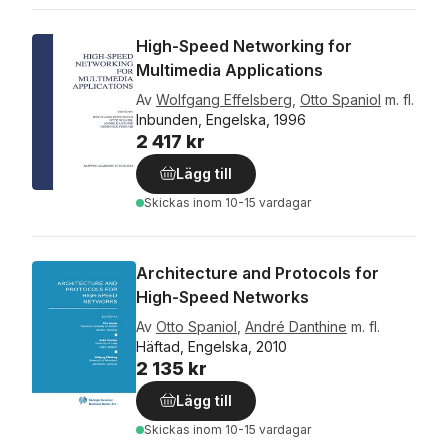
High-Speed Networking for
Multimedia Applications
Av
Wolfgang Effelsberg
,
Otto Spaniol
m. fl.
Inbunden, Engelska, 1996
2 417 kr
Lägg till
Skickas
inom 10-15 vardagar
Architecture and Protocols for
High-Speed Networks
Av
Otto Spaniol
,
André Danthine
m. fl.
Häftad, Engelska, 2010
2 135 kr
Lägg till
Skickas
inom 10-15 vardagar