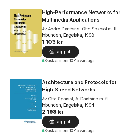
High-Performance Networks for
Multimedia Applications
Av
Andre Danthine
,
Otto Spaniol
m. fl.
Inbunden, Engelska, 1998
1 103 kr
Lägg till
Skickas
inom 10-15 vardagar
Architecture and Protocols for
High-Speed Networks
Av
Otto Spaniol
,
A. Danthine
m. fl.
Inbunden, Engelska, 1994
2 198 kr
Lägg till
Skickas
inom 10-15 vardagar