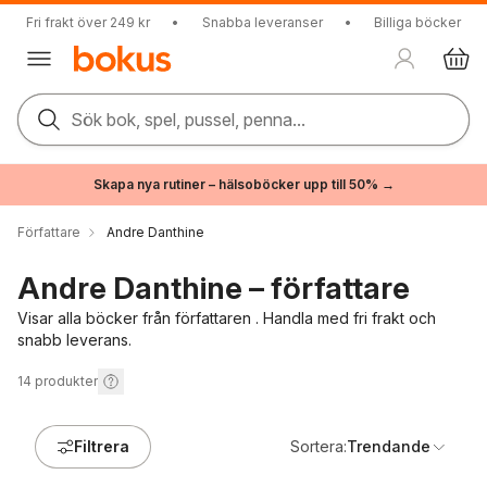
Fri frakt över 249 kr
•
Snabba leveranser
•
Billiga böcker
Sök bok, spel, pussel, penna...
Skapa nya rutiner – hälsoböcker upp till 50% →
Författare
Andre Danthine
Andre Danthine – författare
Visar alla böcker från författaren . Handla med fri frakt och
snabb leverans.
14
produkter
Filtrera
Sortera:
Trendande