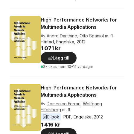
High-Performance Networks for
Multimedia Applications
Av
Andre Danthine
,
Otto Spaniol
m. fl.
Häftad, Engelska, 2012
1 071 kr
Lägg till
Skickas
inom 10-15 vardagar
High-Performance Networks for
Multimedia Applications
Av
Domenico Ferrari
,
Wolfgang
Effelsberg
m. fl.
E-bok
PDF
, 
Engelska
, 
2012
1 416 kr