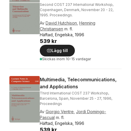
Second COST 237 International Workshop,
Copenhagen, Denmark, November 20 - 22,
1995. Proceedings.
Av
David Hutchison
,
Henning
Christiansen
m. fl.
Häftad, Engelska, 1996
539 kr
Lägg till
Skickas
inom 10-15 vardagar
Multimedia, Telecommunications,
and Applications
Third International COST 237 Workshop,
Barcelona, Spain, November 25 - 27, 1996,
Proceedings
Av
Giorgio Ventre
,
Jordi Domingo-
Pascual
m. fl.
Häftad, Engelska, 1996
539 kr