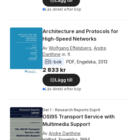
Lägg till
Läs direkt efter köp
Architecture and Protocols for
High-Speed Networks
Av
Wolfgang Effelsberg
,
Andre
Danthine
m. fl.
E-bok
PDF
, 
Engelska
, 
2013
2 833 kr
Lägg till
Läs direkt efter köp
Del 1 - Research Reports Esprit
OSI95 Transport Service with
Multimedia Support
Av
Andre Danthine
Häftad, Engelska, 1994