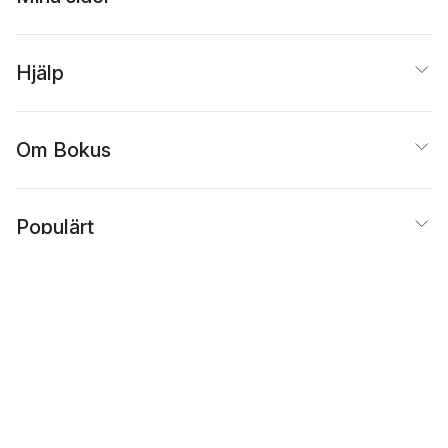
Hjälp
Om Bokus
Populärt
Inspiration
Bokus
@
Cookies
Anpassa cookies
Integritetspolicy
Köpvillkor