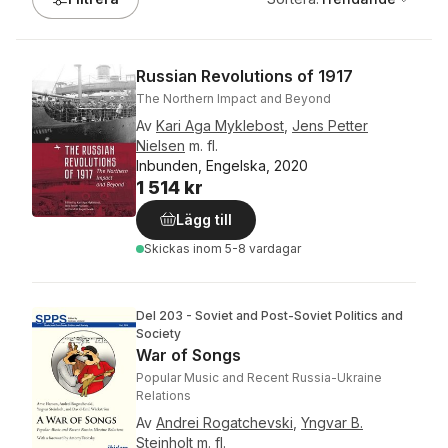
Russian Revolutions of 1917
The Northern Impact and Beyond
Av
Kari Aga Myklebost
,
Jens Petter
Nielsen
m. fl.
Inbunden, Engelska, 2020
1 514 kr
Lägg till
Skickas
inom 5-8 vardagar
Del 203 - Soviet and Post-Soviet Politics and
Society
War of Songs
Popular Music and Recent Russia-Ukraine
Relations
Av
Andrei Rogatchevski
,
Yngvar B.
Steinholt
m. fl.