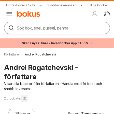
Fri frakt över 249 kr
•
Snabba leveranser
•
Billiga böcker
Sök bok, spel, pussel, penna...
Skapa nya rutiner – hälsoböcker upp till 50% →
Författare
Andrei Rogatchevski
Andrei Rogatchevski –
författare
Visar alla böcker från författaren . Handla med fri frakt och
snabb leverans.
2
produkter
Filtrera
Sortera:
Trendande