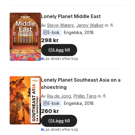
Lonely Planet Middle East
Av
Steve Waters
,
Jenny Walker
m. fl.
E-bok
Engelska
, 
2018
298 kr
Lägg till
Läs direkt efter köp
Lonely Planet Southeast Asia on a
shoestring
Av
Ria de Jong
,
Phillip Tang
m. fl.
E-bok
Engelska
, 
2018
260 kr
Lägg till
Läs direkt efter köp