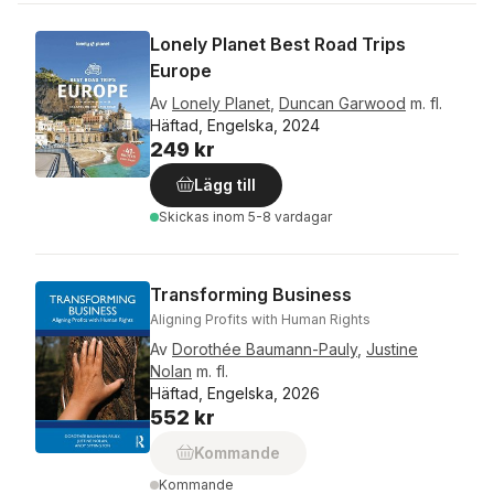
Lonely Planet Best Road Trips
Europe
Av
Lonely Planet
,
Duncan Garwood
m. fl.
Häftad, Engelska, 2024
249 kr
Lägg till
Skickas
inom 5-8 vardagar
Transforming Business
Aligning Profits with Human Rights
Av
Dorothée Baumann-Pauly
,
Justine
Nolan
m. fl.
Häftad, Engelska, 2026
552 kr
Kommande
Kommande