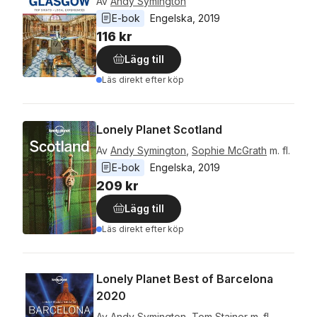
Av
Andy Symington
E-bok
Engelska
, 
2019
116 kr
Lägg till
Läs direkt efter köp
Lonely Planet Scotland
Av
Andy Symington
,
Sophie McGrath
m. fl.
E-bok
Engelska
, 
2019
209 kr
Lägg till
Läs direkt efter köp
Lonely Planet Best of Barcelona
2020
Av
Andy Symington
,
Tom Stainer
m. fl.