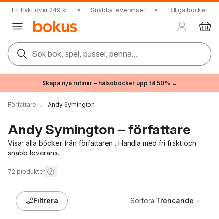
Fri frakt över 249 kr
•
Snabba leveranser
•
Billiga böcker
Sök bok, spel, pussel, penna...
Skapa nya rutiner – hälsoböcker upp till 50% →
Författare
Andy Symington
Andy Symington – författare
Visar alla böcker från författaren . Handla med fri frakt och
snabb leverans.
72
produkter
Filtrera
Sortera:
Trendande