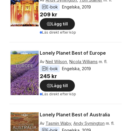
E-bok
Engelska
, 
2019
209 kr
Lägg till
Läs direkt efter köp
Lonely Planet Best of Europe
Av
Neil Wilson
,
Nicola Williams
m. fl.
E-bok
Engelska
, 
2019
245 kr
Lägg till
Läs direkt efter köp
Lonely Planet Best of Australia
Av
Tasmin Waby
,
Andy Symington
m. fl.
E-bok
Engelska
, 
2019