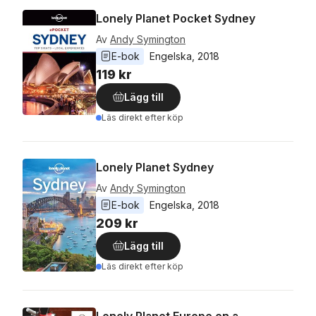
Lonely Planet Pocket Sydney
Av
Andy Symington
E-bok
Engelska
, 
2018
119 kr
Lägg till
Läs direkt efter köp
Lonely Planet Sydney
Av
Andy Symington
E-bok
Engelska
, 
2018
209 kr
Lägg till
Läs direkt efter köp