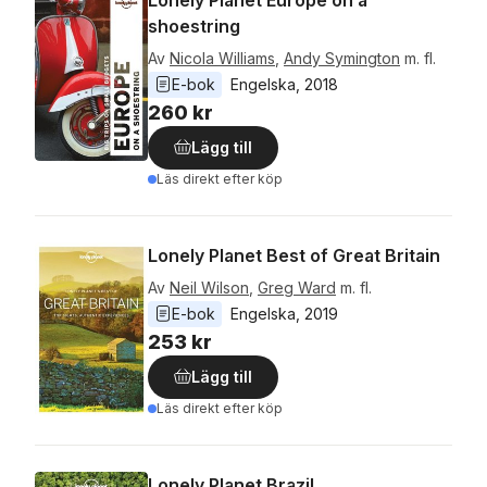
Lonely Planet Europe on a
shoestring
Av
Nicola Williams
,
Andy Symington
m. fl.
E-bok
Engelska
, 
2018
260 kr
Lägg till
Läs direkt efter köp
Lonely Planet Best of Great Britain
Av
Neil Wilson
,
Greg Ward
m. fl.
E-bok
Engelska
, 
2019
253 kr
Lägg till
Läs direkt efter köp
Lonely Planet Brazil