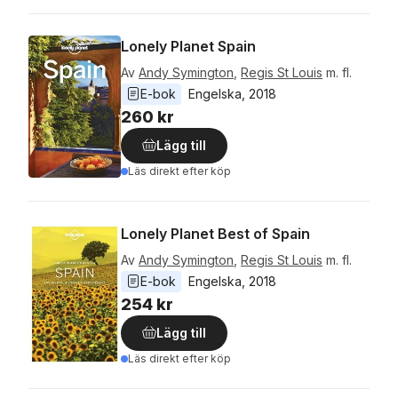
Lonely Planet Spain
Av
Andy Symington
,
Regis St Louis
m. fl.
E-bok
Engelska
, 
2018
260 kr
Lägg till
Läs direkt efter köp
Lonely Planet Best of Spain
Av
Andy Symington
,
Regis St Louis
m. fl.
E-bok
Engelska
, 
2018
254 kr
Lägg till
Läs direkt efter köp