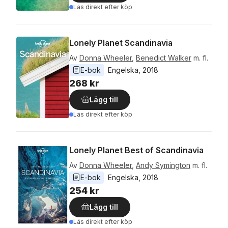
Läs direkt efter köp
Lonely Planet Scandinavia
Av
Donna Wheeler
,
Benedict Walker
m. fl.
E-bok
Engelska
, 
2018
268 kr
Lägg till
Läs direkt efter köp
Lonely Planet Best of Scandinavia
Av
Donna Wheeler
,
Andy Symington
m. fl.
E-bok
Engelska
, 
2018
254 kr
Lägg till
Läs direkt efter köp