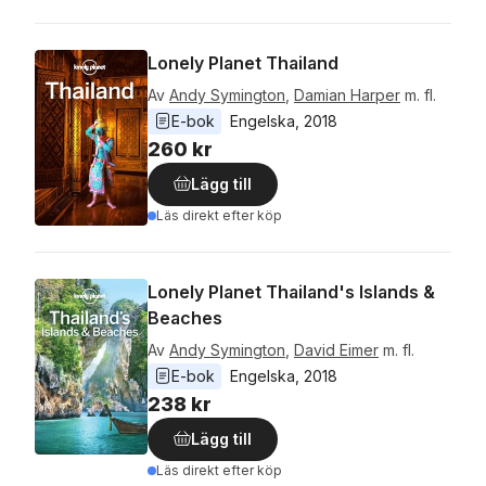
Lonely Planet Thailand
Av
Andy Symington
,
Damian Harper
m. fl.
E-bok
Engelska
, 
2018
260 kr
Lägg till
Läs direkt efter köp
Lonely Planet Thailand's Islands &
Beaches
Av
Andy Symington
,
David Eimer
m. fl.
E-bok
Engelska
, 
2018
238 kr
Lägg till
Läs direkt efter köp