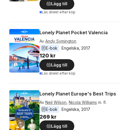
Lägg till
Läs direkt efter köp
Lonely Planet Pocket Valencia
Av
Andy Symington
E-bok
Engelska
, 
2017
120 kr
Lägg till
Läs direkt efter köp
Lonely Planet Europe's Best Trips
Av
Neil Wilson
,
Nicola Williams
m. fl.
E-bok
Engelska
, 
2017
269 kr
Lägg till