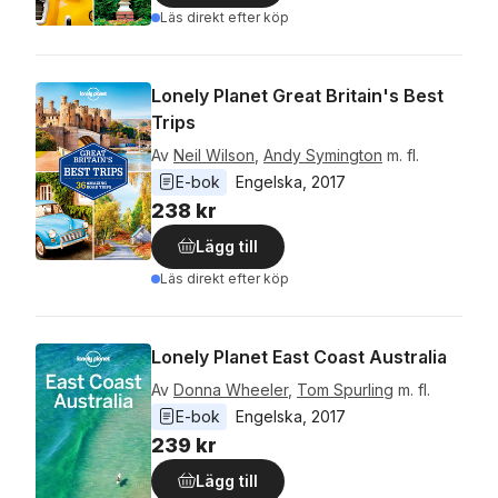
Läs direkt efter köp
Lonely Planet Great Britain's Best
Trips
Av
Neil Wilson
,
Andy Symington
m. fl.
E-bok
Engelska
, 
2017
238 kr
Lägg till
Läs direkt efter köp
Lonely Planet East Coast Australia
Av
Donna Wheeler
,
Tom Spurling
m. fl.
E-bok
Engelska
, 
2017
239 kr
Lägg till