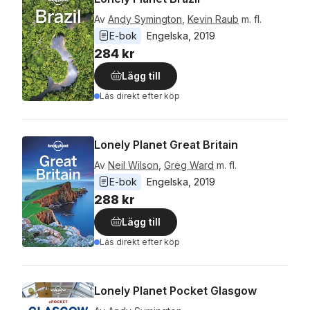
Av
Andy Symington
,
Kevin Raub
m. fl.
E-bok
Engelska
, 
2019
284 kr
Lägg till
Läs direkt efter köp
Lonely Planet Great Britain
Av
Neil Wilson
,
Greg Ward
m. fl.
E-bok
Engelska
, 
2019
288 kr
Lägg till
Läs direkt efter köp
Lonely Planet Pocket Glasgow