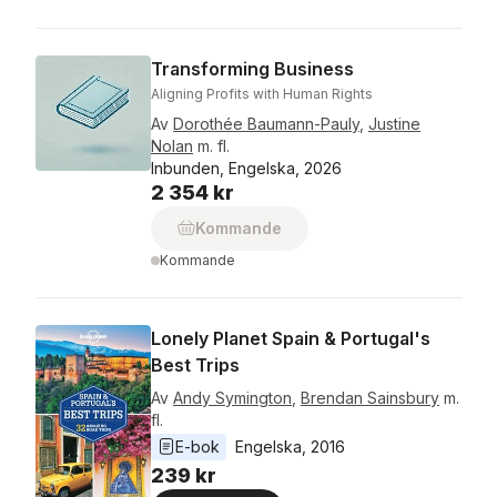
Transforming Business
Aligning Profits with Human Rights
Av
Dorothée Baumann-Pauly
,
Justine
Nolan
m. fl.
Inbunden, Engelska, 2026
2 354 kr
Kommande
Kommande
Lonely Planet Spain & Portugal's
Best Trips
Av
Andy Symington
,
Brendan Sainsbury
m.
fl.
E-bok
Engelska
, 
2016
239 kr