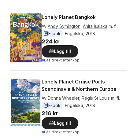
Lonely Planet Bangkok
Av
Andy Symington
,
Anita Isalska
m. fl.
E-bok
Engelska
, 
2018
224 kr
Lägg till
Läs direkt efter köp
Lonely Planet Cruise Ports
Scandinavia & Northern Europe
Av
Donna Wheeler
,
Regis St Louis
m. fl.
E-bok
Engelska
, 
2018
216 kr
Lägg till
Läs direkt efter köp