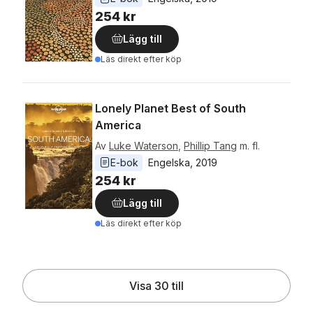
254 kr
Lägg till
Läs direkt efter köp
Lonely Planet Best of South
America
Av
Luke Waterson
,
Phillip Tang
m. fl.
E-bok
Engelska
, 
2019
254 kr
Lägg till
Läs direkt efter köp
Visa 30 till