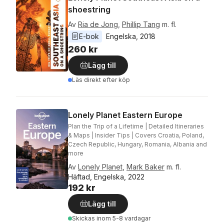
shoestring
Av
Ria de Jong
,
Phillip Tang
m. fl.
E-bok
Engelska
, 
2018
260 kr
Lägg till
Läs direkt efter köp
Lonely Planet Eastern Europe
Plan the Trip of a Lifetime | Detailed Itineraries
& Maps | Insider Tips | Covers Croatia, Poland,
Czech Republic, Hungary, Romania, Albania and
more
Av
Lonely Planet
,
Mark Baker
m. fl.
Häftad, Engelska, 2022
192 kr
Lägg till
Skickas
inom 5-8 vardagar