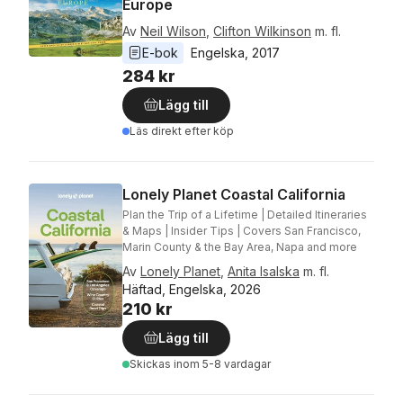
Europe
Av
Neil Wilson
,
Clifton Wilkinson
m. fl.
E-bok
Engelska
, 
2017
284 kr
Lägg till
Läs direkt efter köp
Lonely Planet Coastal California
Plan the Trip of a Lifetime | Detailed Itineraries
& Maps | Insider Tips | Covers San Francisco,
Marin County & the Bay Area, Napa and more
Av
Lonely Planet
,
Anita Isalska
m. fl.
Häftad, Engelska, 2026
210 kr
Lägg till
Skickas
inom 5-8 vardagar