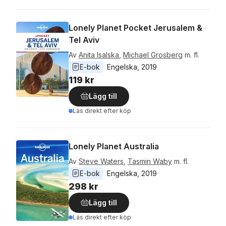
Lonely Planet Pocket Jerusalem &
Tel Aviv
Av
Anita Isalska
,
Michael Grosberg
m. fl.
E-bok
Engelska
, 
2019
119 kr
Lägg till
Läs direkt efter köp
Lonely Planet Australia
Av
Steve Waters
,
Tasmin Waby
m. fl.
E-bok
Engelska
, 
2019
298 kr
Lägg till
Läs direkt efter köp