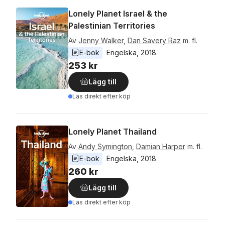
Lonely Planet Israel & the
Palestinian Territories
Av
Jenny Walker
,
Dan Savery Raz
m. fl.
E-bok
Engelska
, 
2018
253 kr
Lägg till
Läs direkt efter köp
Lonely Planet Thailand
Av
Andy Symington
,
Damian Harper
m. fl.
E-bok
Engelska
, 
2018
260 kr
Lägg till
Läs direkt efter köp