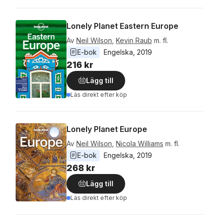
Lonely Planet Eastern Europe
Av
Neil Wilson
,
Kevin Raub
m. fl.
E-bok
Engelska
, 
2019
216 kr
Lägg till
Läs direkt efter köp
Lonely Planet Europe
Av
Neil Wilson
,
Nicola Williams
m. fl.
E-bok
Engelska
, 
2019
268 kr
Lägg till
Läs direkt efter köp