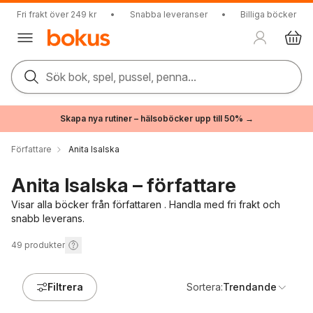
Fri frakt över 249 kr
•
Snabba leveranser
•
Billiga böcker
Sök bok, spel, pussel, penna...
Skapa nya rutiner – hälsoböcker upp till 50% →
Författare
Anita Isalska
Anita Isalska – författare
Visar alla böcker från författaren . Handla med fri frakt och
snabb leverans.
49
produkter
Filtrera
Sortera:
Trendande