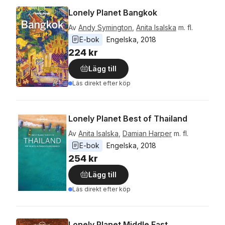
Lonely Planet Bangkok
Av
Andy Symington
,
Anita Isalska
m. fl.
E-bok
Engelska
, 
2018
224 kr
Lägg till
Läs direkt efter köp
Lonely Planet Best of Thailand
Av
Anita Isalska
,
Damian Harper
m. fl.
E-bok
Engelska
, 
2018
254 kr
Lägg till
Läs direkt efter köp
Lonely Planet Middle East