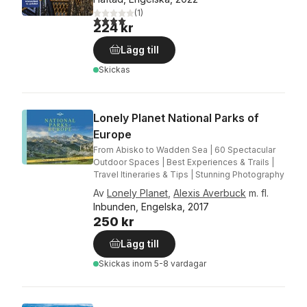
(
1
)
4,0
utav 5 stjärnor. Totalt antal röster:
224 kr
Lägg till
Skickas
Lonely Planet National Parks of
Europe
From Abisko to Wadden Sea | 60 Spectacular
Outdoor Spaces | Best Experiences & Trails |
Travel Itineraries & Tips | Stunning Photography
Av
Lonely Planet
,
Alexis Averbuck
m. fl.
Inbunden, Engelska, 2017
250 kr
Lägg till
Skickas
inom 5-8 vardagar