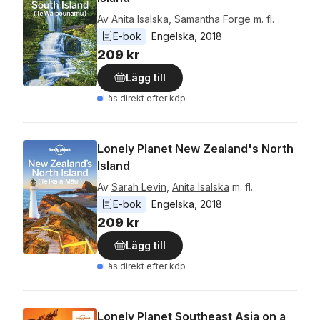
Av
Anita Isalska
,
Samantha Forge
m. fl.
E-bok
Engelska
, 
2018
209 kr
Lägg till
Läs direkt efter köp
Lonely Planet New Zealand's North
Island
Av
Sarah Levin
,
Anita Isalska
m. fl.
E-bok
Engelska
, 
2018
209 kr
Lägg till
Läs direkt efter köp
Lonely Planet Southeast Asia on a