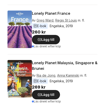
Lonely Planet France
Av
Greg Ward
,
Regis St Louis
m. fl.
E-bok
Engelska
, 
2019
260 kr
Lägg till
Läs direkt efter köp
Lonely Planet Malaysia, Singapore &
Brunei
Av
Ria de Jong
,
Anna Kaminski
m. fl.
E-bok
Engelska
, 
2019
269 kr
Lägg till
Läs direkt efter köp