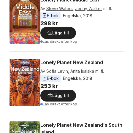
Av
Steve Waters
,
Jenny Walker
m. fl.
E-bok
Engelska
, 
2018
298 kr
Lägg till
Läs direkt efter köp
Lonely Planet New Zealand
Av
Sofia Levin
,
Anita Isalska
m. fl.
E-bok
Engelska
, 
2018
253 kr
Lägg till
Läs direkt efter köp
Lonely Planet New Zealand's South
Island