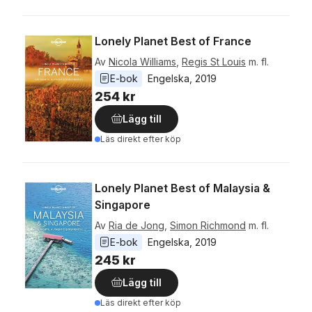
Lonely Planet Best of France
Av
Nicola Williams
,
Regis St Louis
m. fl.
E-bok
Engelska
, 
2019
254 kr
Lägg till
Läs direkt efter köp
Lonely Planet Best of Malaysia &
Singapore
Av
Ria de Jong
,
Simon Richmond
m. fl.
E-bok
Engelska
, 
2019
245 kr
Lägg till
Läs direkt efter köp