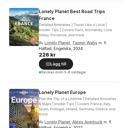
Lonely Planet Best Road Trips
France
Detailed Itineraries | Travel Like a Local |
Insider Tips | Covers Paris, Normandy, Loire
Valley, Provence, and more
Av
Lonely Planet
,
Tasmin Waby
m. fl.
Häftad, Engelska, 2024
226 kr
Lägg till
Skickas
inom 5-8 vardagar
Lonely Planet Europe
Plan the Trip of a Lifetime | Detailed Itineraries
& Maps | Insider Tips | Covers France, Italy,
Spain, Portugal, Ireland, Germany, Greece and
more
Av
Lonely Planet
,
Alexis Averbuck
m. fl.
Häftad, Engelska, 2022