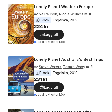
Lonely Planet Western Europe
Av
Neil Wilson
,
Nicola Williams
m. fl.
E-bok
Engelska
, 
2019
224 kr
Lägg till
Läs direkt efter köp
Lonely Planet Australia's Best Trips
Av
Steve Waters
,
Tasmin Waby
m. fl.
E-bok
Engelska
, 
2019
231 kr
Lägg till
Läs direkt efter köp