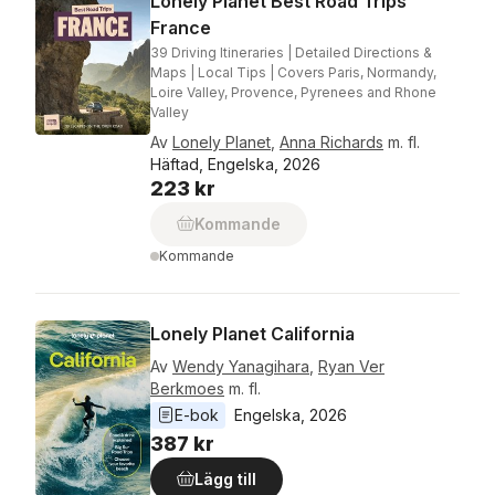
Lonely Planet Best Road Trips
France
39 Driving Itineraries | Detailed Directions &
Maps | Local Tips | Covers Paris, Normandy,
Loire Valley, Provence, Pyrenees and Rhone
Valley
Av
Lonely Planet
,
Anna Richards
m. fl.
Häftad, Engelska, 2026
223 kr
Kommande
Kommande
Lonely Planet California
Av
Wendy Yanagihara
,
Ryan Ver
Berkmoes
m. fl.
E-bok
Engelska
, 
2026
387 kr
Lägg till