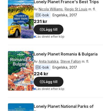
Lonely Planet France's Best Trips
Av
Nicola Williams
,
Regis St Louis
m. fl.
E-bok
Engelska
, 
2017
231 kr
Lägg till
Läs direkt efter köp
Lonely Planet Romania & Bulgaria
Av
Anita Isalska
,
Steve Fallon
m. fl.
E-bok
Engelska
, 
2017
224 kr
Lägg till
Läs direkt efter köp
Lonely Planet National Parks of