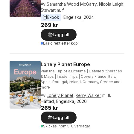
Av
Samantha Wood McGarry
,
Nicola Leigh
Stewart
m. fl.
E-bok
Engelska
, 
2024
269 kr
Lägg till
Läs direkt efter köp
Lonely Planet Europe
Plan the Trip of a Lifetime | Detailed Itineraries
& Maps | Insider Tips | Covers France, Italy,
Spain, Portugal, Ireland, Germany, Greece and
more
Av
Lonely Planet
,
Kerry Walker
m. fl.
Häftad, Engelska, 2026
265 kr
Lägg till
Skickas
inom 5-8 vardagar