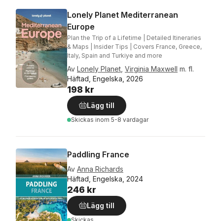
Lonely Planet Mediterranean
Europe
Plan the Trip of a Lifetime | Detailed Itineraries
& Maps | Insider Tips | Covers France, Greece,
Italy, Spain and Turkiye and more
Av
Lonely Planet
,
Virginia Maxwell
m. fl.
Häftad, Engelska, 2026
198 kr
Lägg till
Skickas
inom 5-8 vardagar
Paddling France
Av
Anna Richards
Häftad, Engelska, 2024
246 kr
Lägg till
Skickas