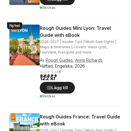
Skickas
Nyhet
Rough Guides Mini Lyon: Travel
Guide with eBook
2026-2027 | Insider Tips | Must-See Sights |
Maps & Itineraries | Covers: Vieux Lyon,
Fourviere, Presquile and more
Av
Rough Guides
,
Anna Richards
Häftad, Engelska, 2026
(
1
)
5,0
utav 5 stjärnor. Totalt antal röster:
122 kr
Lägg till
Skickas
Rough Guides France: Travel Guide
with eBook
2026-2027 | Insider Tips | Must-See Sights |