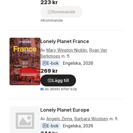
223 kr
Kommande
Kommande
Lonely Planet France
Av
Mary Winston Nicklin
,
Ryan Ver
Berkmoes
m. fl.
E-bok
Engelska
, 
2026
269 kr
Lägg till
Läs direkt efter köp
Lonely Planet Europe
Av
Angelo Zinna
,
Barbara Woolsey
m. fl.
E-bok
Engelska
, 
2026