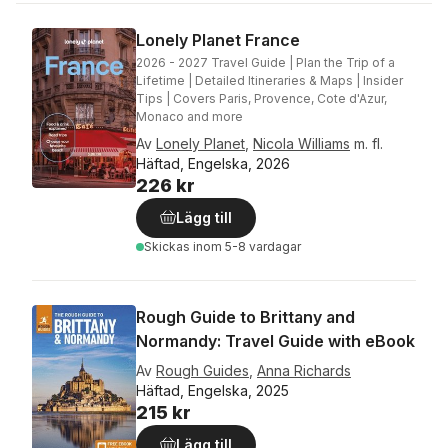
Lonely Planet France
2026 - 2027 Travel Guide | Plan the Trip of a
Lifetime | Detailed Itineraries & Maps | Insider
Tips | Covers Paris, Provence, Cote d'Azur,
Monaco and more
Av
Lonely Planet
,
Nicola Williams
m. fl.
Häftad, Engelska, 2026
226 kr
Lägg till
Skickas
inom 5-8 vardagar
Rough Guide to Brittany and
Normandy: Travel Guide with eBook
Av
Rough Guides
,
Anna Richards
Häftad, Engelska, 2025
215 kr
Lägg till