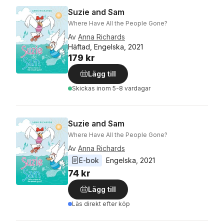
Suzie and Sam
Where Have All the People Gone?
Av
Anna Richards
Häftad, Engelska, 2021
179 kr
Lägg till
Skickas
inom 5-8 vardagar
Suzie and Sam
Where Have All the People Gone?
Av
Anna Richards
E-bok
Engelska
, 
2021
74 kr
Lägg till
Läs direkt efter köp