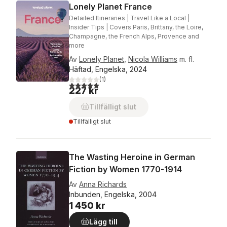
Lonely Planet France
Detailed Itineraries | Travel Like a Local |
Insider Tips | Covers Paris, Brittany, the Loire,
Champagne, the French Alps, Provence and
more
Av
Lonely Planet
,
Nicola Williams
m. fl.
Häftad, Engelska, 2024
(
1
)
5,0
utav 5 stjärnor. Totalt antal röster:
227 kr
Tillfälligt slut
Tillfälligt slut
The Wasting Heroine in German
Fiction by Women 1770-1914
Av
Anna Richards
Inbunden, Engelska, 2004
1 450 kr
Lägg till