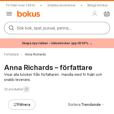
Fri frakt över 249 kr
•
Snabba leveranser
•
Billiga böcker
Sök bok, spel, pussel, penna...
Skapa nya rutiner – hälsoböcker upp till 50% →
Författare
Anna Richards
Anna Richards – författare
Visar alla böcker från författaren . Handla med fri frakt och
snabb leverans.
32
produkter
Filtrera
Sortera:
Trendande