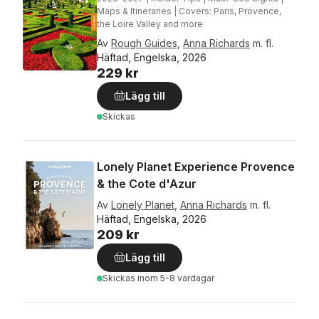
Maps & Itineraries | Covers: Paris, Provence,
the Loire Valley and more
Av
Rough Guides
,
Anna Richards
m. fl.
Häftad, Engelska, 2026
229 kr
Lägg till
Skickas
Lonely Planet Experience Provence
& the Cote d'Azur
Av
Lonely Planet
,
Anna Richards
m. fl.
Häftad, Engelska, 2026
209 kr
Lägg till
Skickas
inom 5-8 vardagar