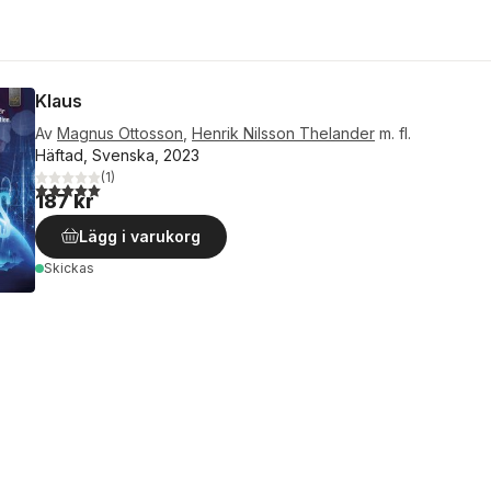
Klaus
Av
Magnus Ottosson
,
Henrik Nilsson Thelander
m. fl.
Häftad, Svenska, 2023
(
1
)
5,0
utav 5 stjärnor. Totalt antal röster:
187 kr
Lägg i varukorg
Skickas