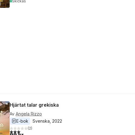
Skickas
Hjärtat talar grekiska
Av
Angela Rizzo
E-bok
Svenska
, 
2022
(
2
)
3,0
utav 5 stjärnor. Totalt antal röster:
99 kr