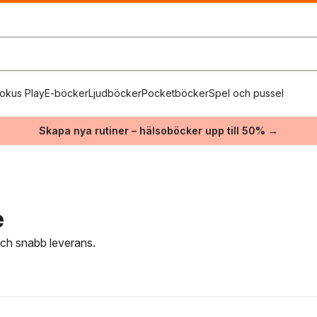
okus Play
E-böcker
Ljudböcker
Pocketböcker
Spel och pussel
Skapa nya rutiner – hälsoböcker upp till 50% →
e
 och snabb leverans.