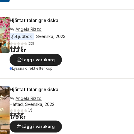
Hjärtat talar grekiska
Av
Angela Rizzo
Ljudbok
Svenska
, 
2023
(
22
)
3,6
utav 5 stjärnor. Totalt antal röster:
133 kr
Lägg i varukorg
Lyssna direkt efter köp
Hjärtat talar grekiska
Av
Angela Rizzo
Häftad, Svenska, 2022
(
7
)
4,1
utav 5 stjärnor. Totalt antal röster:
179 kr
Lägg i varukorg