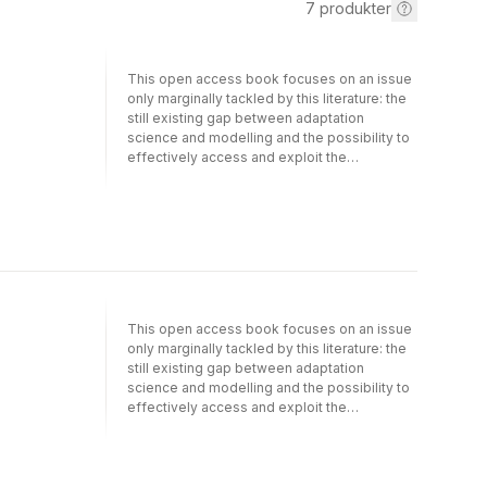
7
produkter
This open access book focuses on an issue
only marginally tackled by this literature: the
still existing gap between adaptation
science and modelling and the possibility to
effectively access and exploit the
information produced by policy making at
different levels, international, national and
local. To do so, the book presents the
proceedings of a high-level expert
workshop on adaptation modelling,
integrated with main results from the “Study
on Adaptation Modelling” (SAM-PS)
commissioned by the European
This open access book focuses on an issue
Commission's Directorate-General for
only marginally tackled by this literature: the
Climate Action (DG CLIMA) and implemented
still existing gap between adaptation
by the CMCC Foundation – Euro-
science and modelling and the possibility to
Mediterranean Centre on Climate Change, in
effectively access and exploit the
collaboration with the Institute for
information produced by policy making at
Environmental Studies (IVM), Deltares, and
different levels, international, national and
Paul Watkiss Associates (PWA).What is the
local. To do so, the book presents the
latest development in adaptation modelling?
proceedings of a high-level expert