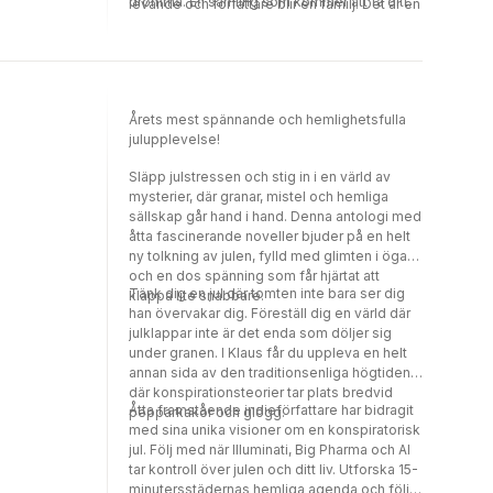
drömma. En samling som kommer att få ditt
levande och författare blir en familj. Det är en
hjärta att slå lite starkare och dina tankar att
bok som kommer att få dig att inse att det
flyga högre.
viktigaste inte är vad som skiljer oss åt, utan
snarare det vi har gemensamt.
Årets mest spännande och hemlighetsfulla
julupplevelse!
Släpp julstressen och stig in i en värld av
mysterier, där granar, mistel och hemliga
sällskap går hand i hand. Denna antologi med
åtta fascinerande noveller bjuder på en helt
ny tolkning av julen, fylld med glimten i ögat
och en dos spänning som får hjärtat att
Tänk dig en jul där tomten inte bara ser dig
klappa lite snabbare.
han övervakar dig. Föreställ dig en värld där
julklappar inte är det enda som döljer sig
under granen. I Klaus får du uppleva en helt
annan sida av den traditionsenliga högtiden,
där konspirationsteorier tar plats bredvid
Åtta framstående indieförfattare har bidragit
pepparkakor och glögg.
med sina unika visioner om en konspiratorisk
jul. Följ med när Illuminati, Big Pharma och AI
tar kontroll över julen och ditt liv. Utforska 15-
minutersstädernas hemliga agenda och följ