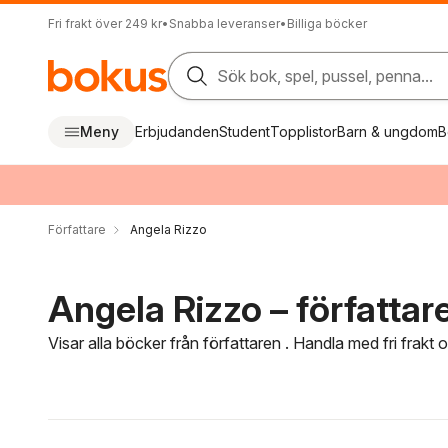
Fri frakt över 249 kr
•
Snabba leveranser
•
Billiga böcker
Sök bok, spel, pussel, penna...
Meny
Erbjudanden
Student
Topplistor
Barn & ungdom
B
Författare
Angela Rizzo
Angela Rizzo – författar
Visar alla böcker från författaren . Handla med fri frakt
Hoppa över filtreringsmeny