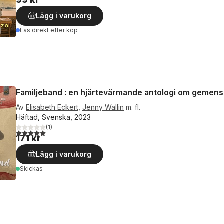
Lägg i varukorg
Läs direkt efter köp
Familjeband : en hjärtevärmande antologi om gemens
Av
Elisabeth Eckert
,
Jenny Wallin
m. fl.
Häftad, Svenska, 2023
(
1
)
5,0
utav 5 stjärnor. Totalt antal röster:
171 kr
Lägg i varukorg
Skickas