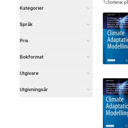
Sorterar p
Kategorier
Böcker
Språk
Skönlitteratur
4
Naturvetenskap och teknik
2
Pris
Visa fler
Visa fler
Bokformat
Utgivare
Utgivningsår