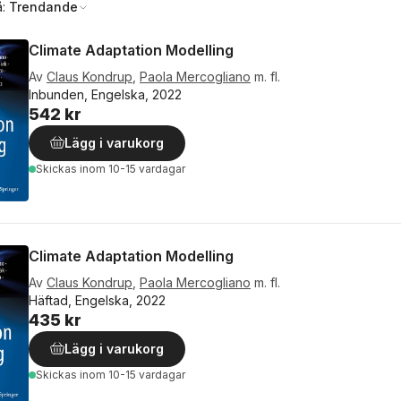
å:
Trendande
Climate Adaptation Modelling
Av
Claus Kondrup
,
Paola Mercogliano
m. fl.
Inbunden, Engelska, 2022
542 kr
Lägg i varukorg
Skickas
inom 10-15 vardagar
Climate Adaptation Modelling
Av
Claus Kondrup
,
Paola Mercogliano
m. fl.
Häftad, Engelska, 2022
435 kr
Lägg i varukorg
Skickas
inom 10-15 vardagar