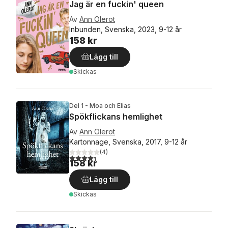
Jag är en fuckin' queen
Av
Ann Olerot
Inbunden, Svenska, 2023, 9-12 år
158 kr
Lägg till
Skickas
Del 1 - Moa och Elias
Spökflickans hemlighet
Av
Ann Olerot
Kartonnage, Svenska, 2017, 9-12 år
(
4
)
4,3
utav 5 stjärnor. Totalt antal röster:
158 kr
Lägg till
Skickas