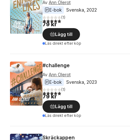
Av
Ann Olerot
E-bok
Svenska
, 
2022
(
1
)
5,0
utav 5 stjärnor. Totalt antal röster:
79 kr
Lägg till
Läs direkt efter köp
#challenge
Av
Ann Olerot
E-bok
Svenska
, 
2023
(
1
)
5,0
utav 5 stjärnor. Totalt antal röster:
79 kr
Lägg till
Läs direkt efter köp
Skräckappen