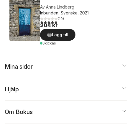
Av
Anna Lindberg
Inbunden, Svenska, 2021
(
19
)
4,8
utav 5 stjärnor. Totalt antal röster:
204 kr
Lägg till
Skickas
Mina sidor
Hjälp
Om Bokus