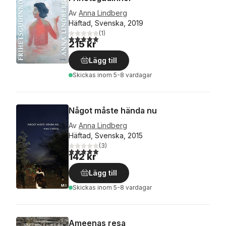
Av
Anna Lindberg
Häftad, Svenska, 2019
(
1
)
5,0
utav 5 stjärnor. Totalt antal röster:
215 kr
Lägg till
Skickas
inom 5-8 vardagar
Något måste hända nu
Av
Anna Lindberg
Häftad, Svenska, 2015
(
3
)
5,0
utav 5 stjärnor. Totalt antal röster:
142 kr
Lägg till
Skickas
inom 5-8 vardagar
Ameenas resa