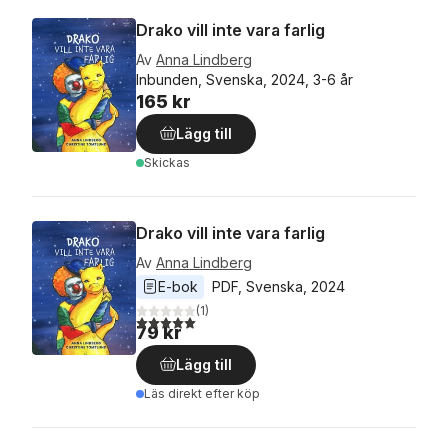
Drako vill inte vara farlig
Av
Anna Lindberg
Inbunden, Svenska, 2024, 3-6 år
165 kr
Lägg till
Skickas
Drako vill inte vara farlig
Av
Anna Lindberg
E-bok
PDF
, 
Svenska
, 
2024
(
1
)
5,0
utav 5 stjärnor. Totalt antal röster:
79 kr
Lägg till
Läs direkt efter köp