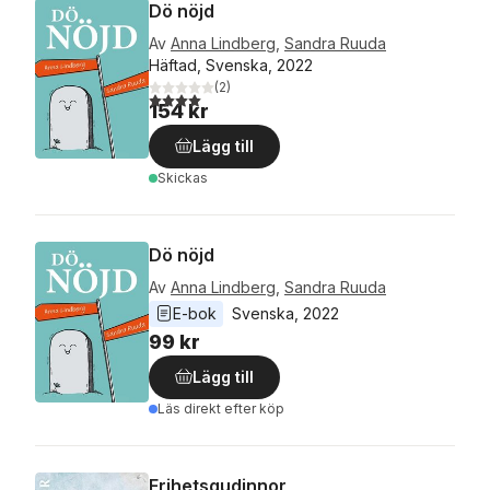
Dö nöjd
Av
Anna Lindberg
,
Sandra Ruuda
Häftad, Svenska, 2022
(
2
)
4,0
utav 5 stjärnor. Totalt antal röster:
154 kr
Lägg till
Skickas
Dö nöjd
Av
Anna Lindberg
,
Sandra Ruuda
E-bok
Svenska
, 
2022
99 kr
Lägg till
Läs direkt efter köp
Frihetsgudinnor