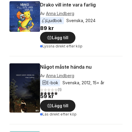
Drako vill inte vara farlig
Av
Anna Lindberg
Ljudbok
Svenska
, 
2024
89 kr
Lägg till
Lyssna direkt efter köp
Något måste hända nu
Av
Anna Lindberg
E-bok
Svenska
, 
2012
, 
15+ år
(
1
)
5,0
utav 5 stjärnor. Totalt antal röster:
59 kr
Lägg till
Läs direkt efter köp