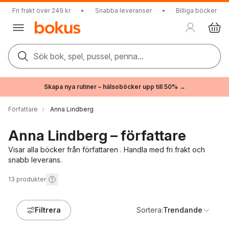
Fri frakt över 249 kr
•
Snabba leveranser
•
Billiga böcker
Sök bok, spel, pussel, penna...
Skapa nya rutiner – hälsoböcker upp till 50% →
Författare
Anna Lindberg
Anna Lindberg – författare
Visar alla böcker från författaren . Handla med fri frakt och
snabb leverans.
13
produkter
Filtrera
Sortera:
Trendande