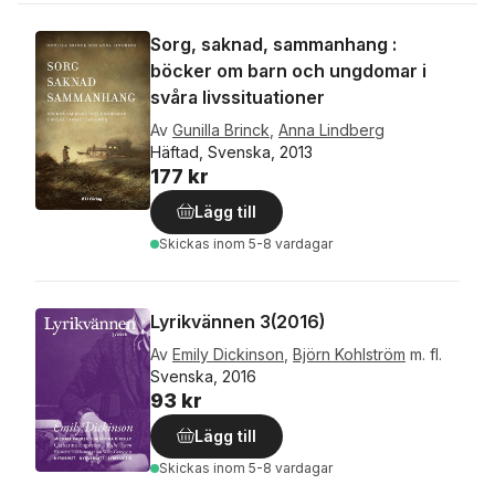
Sorg, saknad, sammanhang :
böcker om barn och ungdomar i
svåra livssituationer
Av
Gunilla Brinck
,
Anna Lindberg
Häftad, Svenska, 2013
177 kr
Lägg till
Skickas
inom 5-8 vardagar
Lyrikvännen 3(2016)
Av
Emily Dickinson
,
Björn Kohlström
m. fl.
Svenska, 2016
93 kr
Lägg till
Skickas
inom 5-8 vardagar