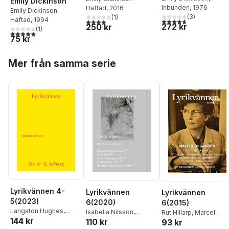
Emily Dickinson
Thomas Herbert
Inbunden
, 1976
Häftad
, 2016
Emily Dickinson
Johnson
(
3
)
(
1
)
Häftad
, 1994
4,7
utav 5 stjärnor. Tota
4,0
utav 5 stjärnor. Totalt antal röster:
272 kr
250 kr
(
1
)
5,0
utav 5 stjärnor. Totalt antal röster:
75 kr
Hoppa över listan
Mer från samma serie
Lyrikvännen 4-
Lyrikvännen
Lyrikvännen
5(2023)
6(2020)
6(2015)
Langston Hughes
,
Isabella Nilsson
,
Rut Hillarp
,
Marcel
144 kr
Johan Jönson
,
Magnus
110 kr
93 kr
Morten Chemnitz
,
Arne
Beyer
,
Paul Tenngart
,