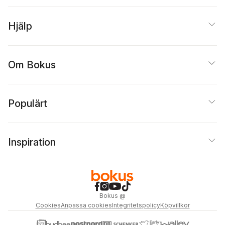
Björn Kjellgren
,
Erik
Lindman Mata
,
Hedvig
Ljungar
,
Filip Lindberg
,
Hjälp
Niklas Söderberg
,
Maria Küchen
,
Kristoffer Appelvik Lax
Om Bokus
Populärt
Inspiration
Bokus
@
Cookies
Anpassa cookies
Integritetspolicy
Köpvillkor