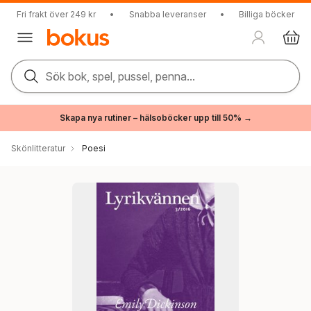
Fri frakt över 249 kr
•
Snabba leveranser
•
Billiga böcker
Sök bok, spel, pussel, penna...
Skapa nya rutiner – hälsoböcker upp till 50% →
Skönlitteratur
Poesi