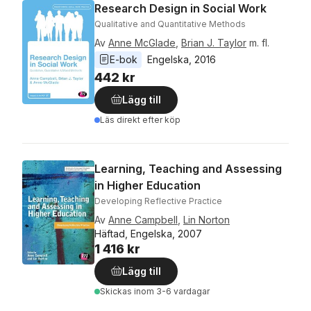
Research Design in Social Work
Qualitative and Quantitative Methods
Av
Anne McGlade
,
Brian J. Taylor
m. fl.
E-bok
Engelska
, 
2016
442 kr
Lägg till
Läs direkt efter köp
Learning, Teaching and Assessing
in Higher Education
Developing Reflective Practice
Av
Anne Campbell
,
Lin Norton
Häftad, Engelska, 2007
1 416 kr
Lägg till
Skickas
inom 3-6 vardagar