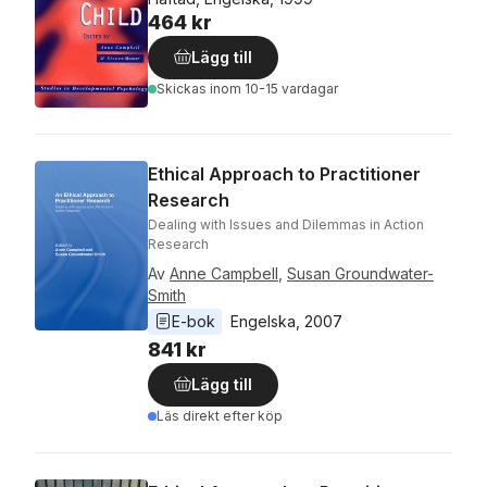
464 kr
Lägg till
Skickas
inom 10-15 vardagar
Ethical Approach to Practitioner
Research
Dealing with Issues and Dilemmas in Action
Research
Av
Anne Campbell
,
Susan Groundwater-
Smith
E-bok
Engelska
, 
2007
841 kr
Lägg till
Läs direkt efter köp