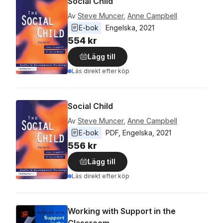
Social Child
Av
Steve Muncer
,
Anne Campbell
E-bok
Engelska
, 
2021
554 kr
Lägg till
Läs direkt efter köp
Social Child
Av
Steve Muncer
,
Anne Campbell
E-bok
PDF
, 
Engelska
, 
2021
556 kr
Lägg till
Läs direkt efter köp
Working with Support in the