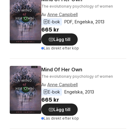
The evolutionary psychology of women
Av
Anne Campbell
E-bok
PDF
, 
Engelska
, 
2013
665 kr
Lägg till
Läs direkt efter köp
Mind Of Her Own
The evolutionary psychology of women
Av
Anne Campbell
E-bok
Engelska
, 
2013
665 kr
Lägg till
Läs direkt efter köp