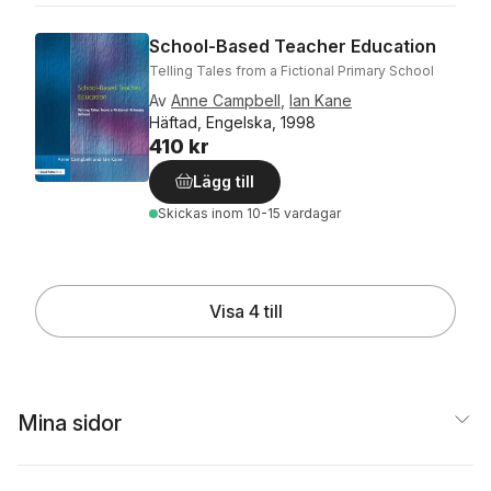
School-Based Teacher Education
Telling Tales from a Fictional Primary School
Av
Anne Campbell
,
Ian Kane
Häftad, Engelska, 1998
410 kr
Lägg till
Skickas
inom 10-15 vardagar
Visa 4 till
Mina sidor