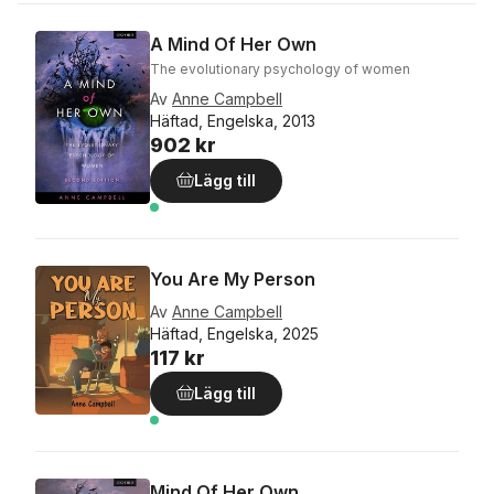
A Mind Of Her Own
The evolutionary psychology of women
Av
Anne Campbell
Häftad, Engelska, 2013
902 kr
Lägg till
You Are My Person
Av
Anne Campbell
Häftad, Engelska, 2025
117 kr
Lägg till
Mind Of Her Own