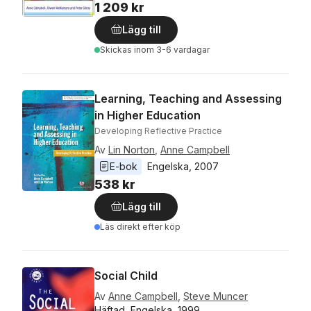
1 209 kr
Lägg till
Skickas
inom 3-6 vardagar
Learning, Teaching and Assessing
in Higher Education
Developing Reflective Practice
Av
Lin Norton
,
Anne Campbell
E-bok
Engelska
, 
2007
538 kr
Lägg till
Läs direkt efter köp
Social Child
Av
Anne Campbell
,
Steve Muncer
Häftad, Engelska, 1999