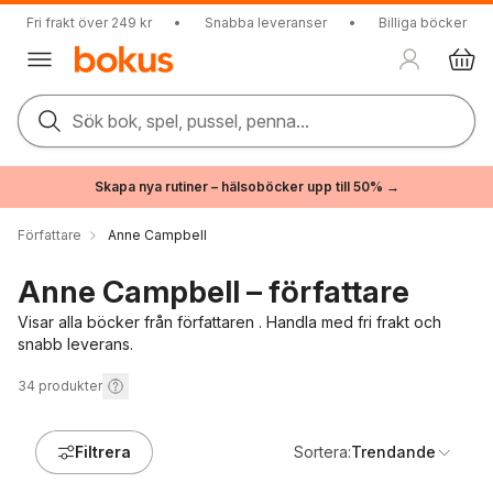
Fri frakt över 249 kr
•
Snabba leveranser
•
Billiga böcker
Sök bok, spel, pussel, penna...
Skapa nya rutiner – hälsoböcker upp till 50% →
Författare
Anne Campbell
Anne Campbell – författare
Visar alla böcker från författaren . Handla med fri frakt och
snabb leverans.
34
produkter
Filtrera
Sortera:
Trendande