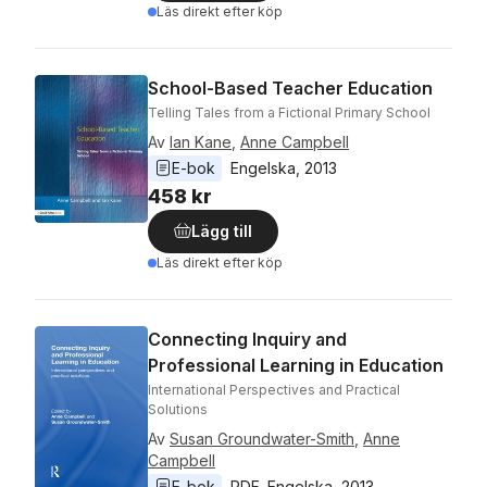
Läs direkt efter köp
School-Based Teacher Education
Telling Tales from a Fictional Primary School
Av
Ian Kane
,
Anne Campbell
E-bok
Engelska
, 
2013
458 kr
Lägg till
Läs direkt efter köp
Connecting Inquiry and
Professional Learning in Education
International Perspectives and Practical
Solutions
Av
Susan Groundwater-Smith
,
Anne
Campbell
E-bok
PDF
, 
Engelska
, 
2013