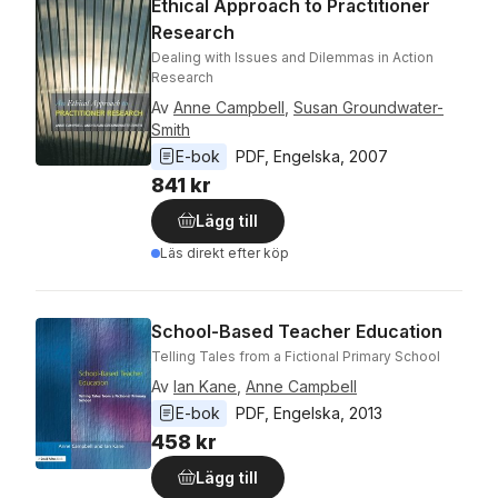
Ethical Approach to Practitioner
Research
Dealing with Issues and Dilemmas in Action
Research
Av
Anne Campbell
,
Susan Groundwater-
Smith
E-bok
PDF
, 
Engelska
, 
2007
841 kr
Lägg till
Läs direkt efter köp
School-Based Teacher Education
Telling Tales from a Fictional Primary School
Av
Ian Kane
,
Anne Campbell
E-bok
PDF
, 
Engelska
, 
2013
458 kr
Lägg till