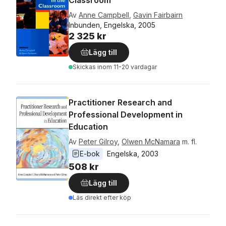
Classroom
Av
Anne Campbell
,
Gavin Fairbairn
Inbunden, Engelska, 2005
2 325 kr
Lägg till
Skickas
inom 11-20 vardagar
Practitioner Research and
Professional Development in
Education
Av
Peter Gilroy
,
Olwen McNamara
m. fl.
E-bok
Engelska
, 
2003
508 kr
Lägg till
Läs direkt efter köp