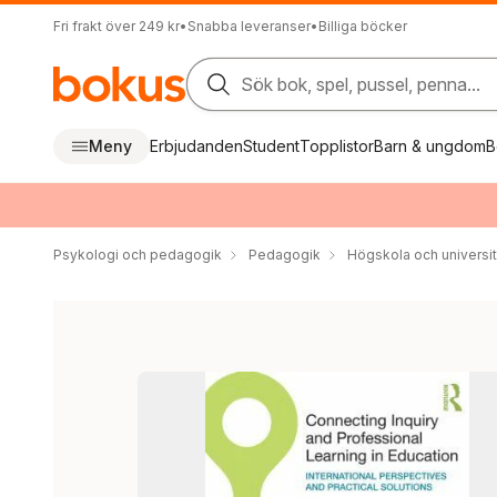
Fri frakt över 249 kr
•
Snabba leveranser
•
Billiga böcker
Sök bok, spel, pussel, penna...
Meny
Erbjudanden
Student
Topplistor
Barn & ungdom
B
Psykologi och pedagogik
Pedagogik
Högskola och universit