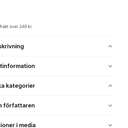
 frakt över 249 kr.
skrivning
tinformation
ka kategorier
 författaren
ioner i media