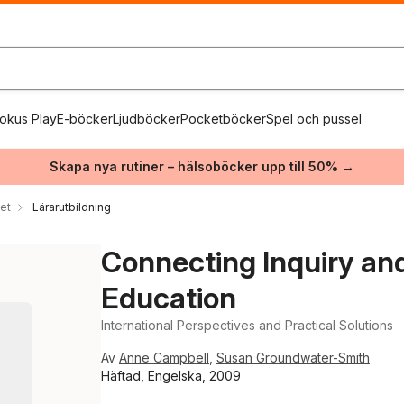
okus Play
E-böcker
Ljudböcker
Pocketböcker
Spel och pussel
Skapa nya rutiner – hälsoböcker upp till 50% →
et
Lärarutbildning
Connecting Inquiry and
Education
International Perspectives and Practical Solutions
Av
Anne Campbell
,
Susan Groundwater-Smith
Häftad, Engelska, 2009