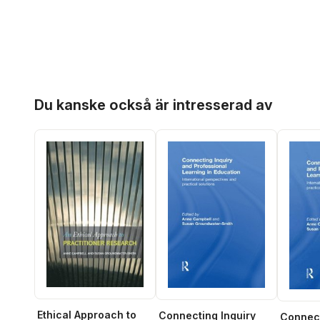
Hoppa över listan
Du kanske också är intresserad av
Ethical Approach to
Connecting Inquiry
Connect