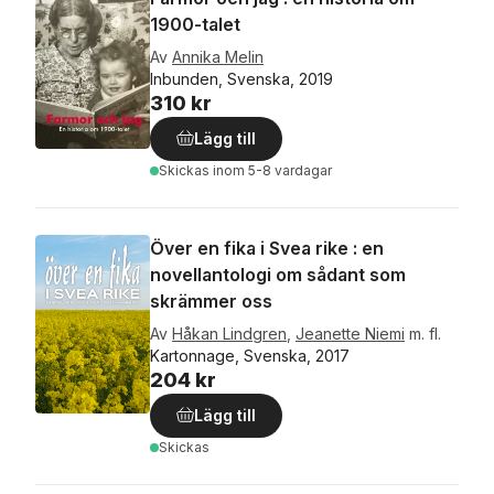
1900-talet
Av
Annika Melin
Inbunden, Svenska, 2019
310 kr
Lägg till
Skickas
inom 5-8 vardagar
Över en fika i Svea rike : en
novellantologi om sådant som
skrämmer oss
Av
Håkan Lindgren
,
Jeanette Niemi
m. fl.
Kartonnage, Svenska, 2017
204 kr
Lägg till
Skickas