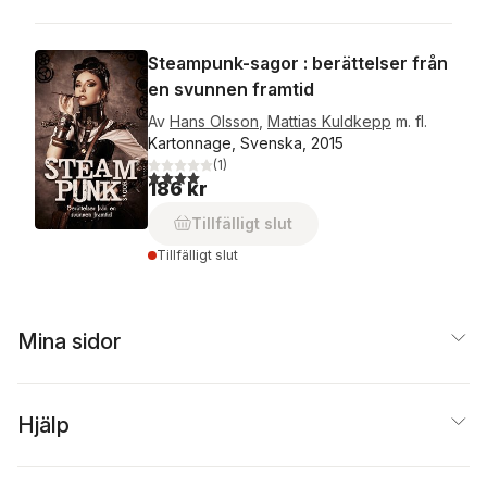
Steampunk-sagor : berättelser från
en svunnen framtid
Av
Hans Olsson
,
Mattias Kuldkepp
m. fl.
Kartonnage, Svenska, 2015
(
1
)
4,0
utav 5 stjärnor. Totalt antal röster:
186 kr
Tillfälligt slut
Tillfälligt slut
Mina sidor
Hjälp