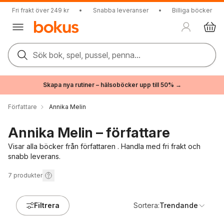
Fri frakt över 249 kr
•
Snabba leveranser
•
Billiga böcker
Sök bok, spel, pussel, penna...
Skapa nya rutiner – hälsoböcker upp till 50% →
Författare
Annika Melin
Annika Melin – författare
Visar alla böcker från författaren . Handla med fri frakt och
snabb leverans.
7
produkter
Filtrera
Sortera:
Trendande