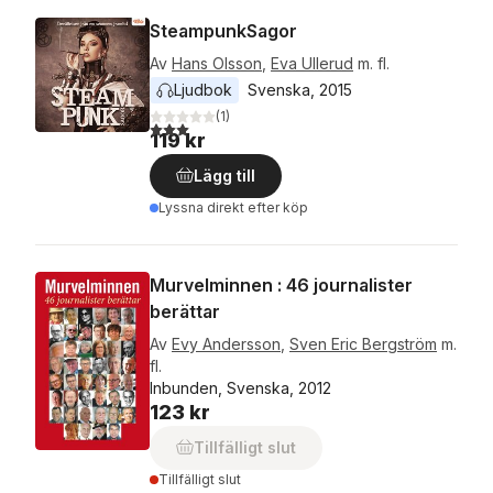
SteampunkSagor
Av
Hans Olsson
,
Eva Ullerud
m. fl.
Ljudbok
Svenska
, 
2015
(
1
)
3,0
utav 5 stjärnor. Totalt antal röster:
119 kr
Lägg till
Lyssna direkt efter köp
Murvelminnen : 46 journalister
berättar
Av
Evy Andersson
,
Sven Eric Bergström
m.
fl.
Inbunden, Svenska, 2012
123 kr
Tillfälligt slut
Tillfälligt slut